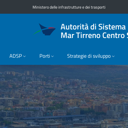
Vai ai contenuti
Vai al footer
Ministero delle infrastrutture e dei trasporti
Autorità di Sistema
Mar Tirreno Centro 
ADSP
Porti
Strategie di sviluppo