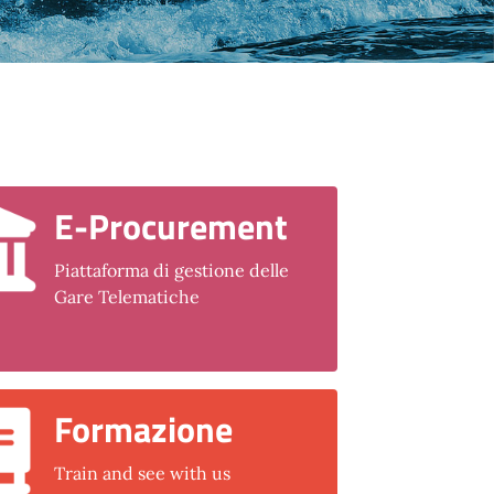
E-Procurement
Piattaforma di gestione delle
Gare Telematiche
Formazione
Train and see with us