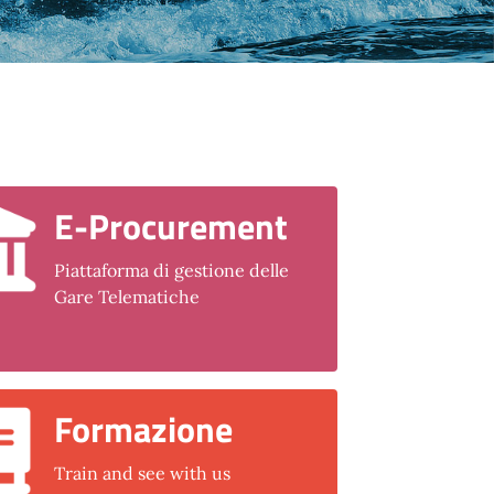
E-Procurement
Piattaforma di gestione delle
Gare Telematiche
Formazione
Train and see with us