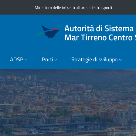
Vai ai contenuti
Vai al footer
Ministero delle infrastrutture e dei trasporti
Autorità di Sistema
Mar Tirreno Centro 
ADSP
Porti
Strategie di sviluppo