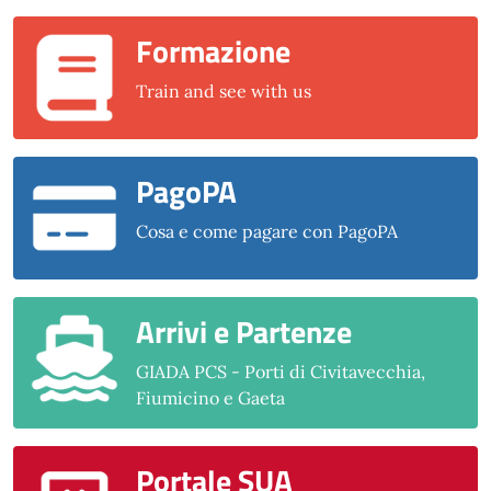
Formazione
Train and see with us
PagoPA
Cosa e come pagare con PagoPA
Arrivi e Partenze
GIADA PCS - Porti di Civitavecchia,
Fiumicino e Gaeta
Portale SUA