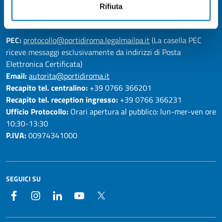
Rifiuta
RECAPITI
PEC:
protocollo@portidiroma.legalmailpa.it
(La casella PEC
riceve messaggi esclusivamente da indirizzi di Posta
Elettronica Certificata)
Email:
autorita@portidiroma.it
Recapito tel. centralino:
+39 0766 366201
Recapito tel. reception ingresso:
+39 0766 366231
Ufficio Protocollo:
Orari apertura al pubblico: lun-mer-ven ore
10:30-13:30
P.IVA:
00974341000
SEGUICI SU
Facebook
Instagram
LinkedIn
YouTube
Twitter