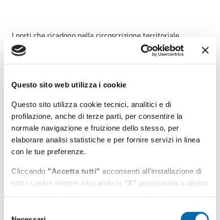
I porti che ricadono nella circoscrizione territoriale
dell'Autorità di Sistema Portuale del Mar Tirreno centro-
settentrionale sono: Civitavecchia, sede principale,
Fiumicino e Gaeta, sedi degli omonimi uffici territoriali.
Questo sito web utilizza i cookie
Questo sito utilizza cookie tecnici, analitici e di
profilazione, anche di terze parti, per consentire la
Menu di navigazione
normale navigazione e fruizione dello stesso, per
elaborare analisi statistiche e per fornire servizi in linea
ADSP
con le tue preferenze.
Cliccando
"Accetta tutti"
acconsenti all’installazione di
Porti
tutti i cookie mentre cliccando la
"X"
posizionata a destra
o il tasto
"Rifiuta"
chiudi il banner e continui la
Strategie di sviluppo
navigazione in assenza di cookie diversi da quelli tecnici.
Selezione
Necessari