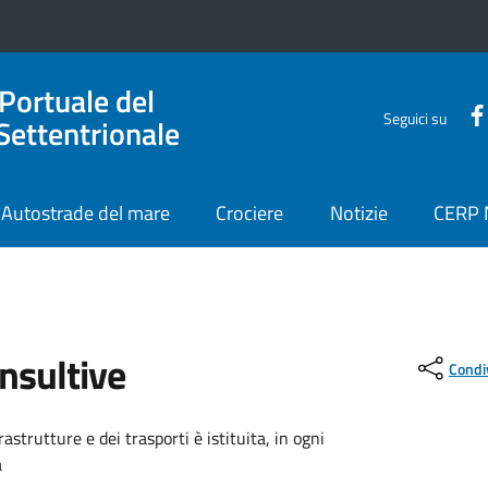
 Portuale del
Seguici su
Settentrionale
Autostrade del mare
Crociere
Notizie
CERP
nsultive
Condi
astrutture e dei trasporti è istituita, in ogni
a