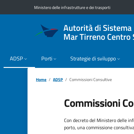
Vai ai contenuti
Vai al footer
Ministero delle infrastrutture e dei trasporti
Autorità di Sistema
Mar Tirreno Centro 
ADSP
Porti
Strategie di sviluppo
Home
ADSP
Commissioni Consultive
Commissioni Co
Con decreto del Ministero delle infr
porto, una commissione consultiv