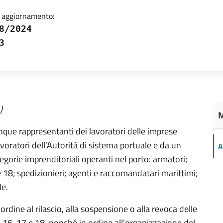
 aggiornamento:
8/2024
3
)
M
que rappresentanti dei lavoratori delle imprese
voratori dell’Autorità di sistema portuale e da un
A
gorie imprenditoriali operanti nel porto: armatori;
6 e 18; spedizionieri; agenti e raccomandatari marittimi;
le.
dine al rilascio, alla sospensione o alla revoca delle
li 16, 17 e 18, nonché in ordine all’organizzazione del