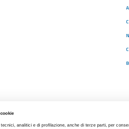
A
C
N
C
B
 cookie
RECAPITI
tecnici, analitici e di profilazione, anche di terze parti, per conse
PEC:
protocollo@portidiroma.legalmailpa.it
(La casella PEC riceve me