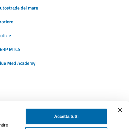
utostrade del mare
rociere
otizie
ERP MTCS
lue Med Academy
SEGUICI SU
Accetta tutti
ntire
ssaggi