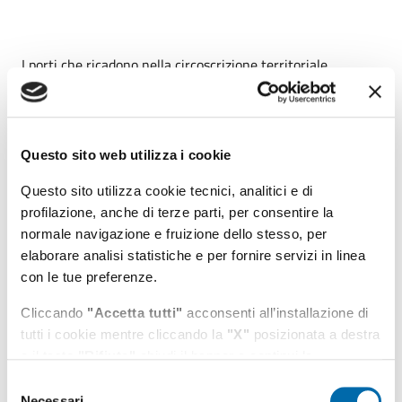
I porti che ricadono nella circoscrizione territoriale
dell'Autorità di Sistema Portuale del Mar Tirreno centro-
settentrionale sono: Civitavecchia, sede principale,
Fiumicino e Gaeta, sedi degli omonimi uffici territoriali.
Questo sito web utilizza i cookie
Questo sito utilizza cookie tecnici, analitici e di
profilazione, anche di terze parti, per consentire la
Menu di navigazione
normale navigazione e fruizione dello stesso, per
elaborare analisi statistiche e per fornire servizi in linea
ADSP
con le tue preferenze.
Cliccando
"Accetta tutti"
acconsenti all’installazione di
Porti
tutti i cookie mentre cliccando la
"X"
posizionata a destra
o il tasto
"Rifiuta"
chiudi il banner e continui la
Strategie di sviluppo
navigazione in assenza di cookie diversi da quelli tecnici.
Selezione
Necessari