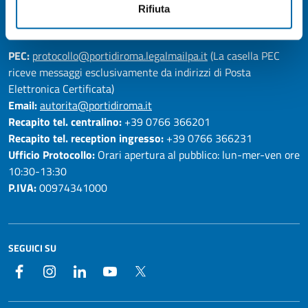
Rifiuta
RECAPITI
PEC:
protocollo@portidiroma.legalmailpa.it
(La casella PEC
riceve messaggi esclusivamente da indirizzi di Posta
Elettronica Certificata)
Email:
autorita@portidiroma.it
Recapito tel. centralino:
+39 0766 366201
Recapito tel. reception ingresso:
+39 0766 366231
Ufficio Protocollo:
Orari apertura al pubblico: lun-mer-ven ore
10:30-13:30
P.IVA:
00974341000
SEGUICI SU
Facebook
Instagram
LinkedIn
YouTube
Twitter