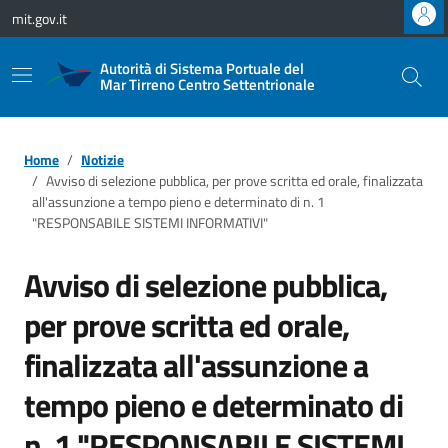
Vai ai contenuti
Vai al footer
mit.gov.it
Autorità di Sistema Portuale del
Mar Tirreno Centro Settentrionale
Home
Notizie
Avviso di selezione pubblica, per prove scritta ed orale, finalizzata
all'assunzione a tempo pieno e determinato di n. 1
"RESPONSABILE SISTEMI INFORMATIVI"
Avviso di selezione pubblica,
per prove scritta ed orale,
finalizzata all'assunzione a
tempo pieno e determinato di
n. 1 "RESPONSABILE SISTEMI