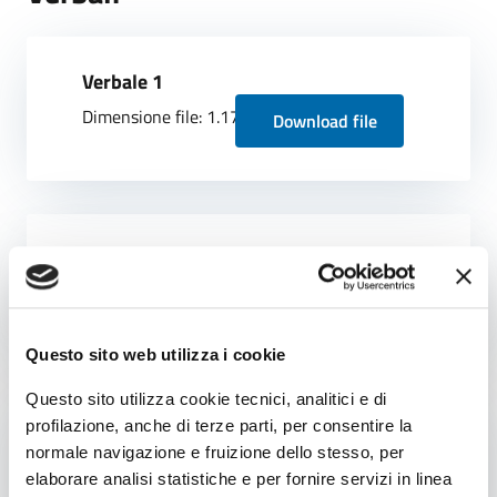
Verbale 1
Dimensione file: 1.17 MB
Download file
Verbale 2
Dimensione file: 254.27 KB
Download file
Questo sito web utilizza i cookie
Questo sito utilizza cookie tecnici, analitici e di
profilazione, anche di terze parti, per consentire la
Verbale 3
normale navigazione e fruizione dello stesso, per
Dimensione file: 132.65 KB
Download file
elaborare analisi statistiche e per fornire servizi in linea