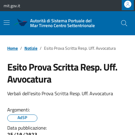
Vai ai contenuti
Vai al footer
mit.gov.it
Autorità di Sistema Portuale del
Mar Tirreno Centro Settentrionale
Home
Notizie
Esito Prova Scritta Resp. Uff. Avvocatura
Esito Prova Scritta Resp. Uff.
Avvocatura
Verbali dell'esito Prova Scritta Resp. Uff. Avvocatura
Argomenti:
AdSP
Data pubblicazione:
25/10/2023