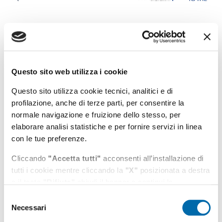
Questo sito web utilizza i cookie
Questo sito utilizza cookie tecnici, analitici e di
profilazione, anche di terze parti, per consentire la
normale navigazione e fruizione dello stesso, per
elaborare analisi statistiche e per fornire servizi in linea
con le tue preferenze.
Cliccando
"Accetta tutti"
acconsenti all’installazione di
tutti i cookie mentre cliccando la
"X"
posizionata a destra
o il tasto
"Rifiuta"
chiudi il banner e continui la
navigazione in assenza di cookie diversi da quelli tecnici.
Tutti gli argomenti
Selezione
Necessari
del
Puoi modificare in ogni momento le tue preferenze
consenso