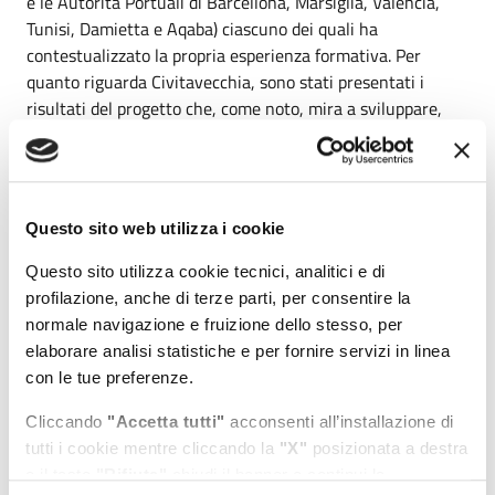
e le Autorità Portuali di Barcellona, Marsiglia, Valencia,
Tunisi, Damietta e Aqaba) ciascuno dei quali ha
contestualizzato la propria esperienza formativa. Per
quanto riguarda Civitavecchia, sono stati presentati i
risultati del progetto che, come noto, mira a sviluppare,
attraverso percorsi di formazione professionale altamente
specialistici, le competenze nei settori della logistica e
dell’intermodalità nei Paesi partner del progetto al fine di
agevolare lo sviluppo e la promozione di nuove Autostrade
Questo sito web utilizza i cookie
del Mare che colleghino le sponde Nord e Sud del
Mediterraneo. 12 i corsi che si sono svolti nel Porto di
Questo sito utilizza cookie tecnici, analitici e di
Roma con la partecipazione di 600 studenti. Tra questi 280
profilazione, anche di terze parti, per consentire la
hanno concluso uno stage presso una della 100 aziende
normale navigazione e fruizione dello stesso, per
coinvolte e alcuni di essi sono anche stati assunti.
elaborare analisi statistiche e per fornire servizi in linea
con le tue preferenze.
Agli studenti presenti al “final event” il presidente
dell’AdSP del Mar Tirreno Centro Settentrionale, Pino
Cliccando
"Accetta tutti"
acconsenti all’installazione di
Musolino, entusiasta per i numeri raggiunti, ha rivolto
tutti i cookie mentre cliccando la
"X"
posizionata a destra
parole incoraggianti: “La formazione specifica nel nostro
o il tasto
"Rifiuta"
chiudi il banner e continui la