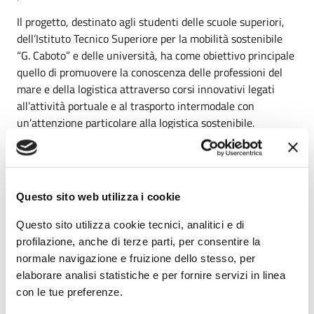
Il progetto, destinato agli studenti delle scuole superiori,
dell’Istituto Tecnico Superiore per la mobilità sostenibile
“G. Caboto” e delle università, ha come obiettivo principale
quello di promuovere la conoscenza delle professioni del
mare e della logistica attraverso corsi innovativi legati
all’attività portuale e al trasporto intermodale con
un’attenzione particolare alla logistica sostenibile.
“L’AdSP, insieme alla Escola Europea e agli altri partner del
progetto – sottolinea Musolino - è consapevole della
necessità di gettare le basi per una nuova economia che,
Questo sito web utilizza i cookie
mettendo al centro il cosiddetto capitale umano, sia più
inclusiva, digitale e sostenibile. Oggi più che mai dobbiamo
Questo sito utilizza cookie tecnici, analitici e di
puntare su formazione e competenze specifiche per
profilazione, anche di terze parti, per consentire la
affrontare i cambiamenti e le sfide che ci attendono in un
normale navigazione e fruizione dello stesso, per
mondo in continua trasformazione, quale è quello dello
elaborare analisi statistiche e per fornire servizi in linea
shipping e della logistica. Il rinnovo odierno dell’accordo
con le tue preferenze.
con la Escola Europea è la dimostrazione tangibile, e non la