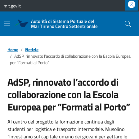
Vai ai contenuti
Vai al footer
mit.gov.it
Autorità di Sistema Portuale del
Mar Tirreno Centro Settentrionale
Home
Notizie
AdSP, rinnovato l’accordo di collaborazione con la Escola Europea
per “Formati al Porto”
AdSP, rinnovato l’accordo di
collaborazione con la Escola
Europea per “Formati al Porto”
Al centro del progetto la formazione continua degli
studenti per logistica e trasporto intermodale. Musolino:
“Investiamo sul capitale umano dei giovani per gettare le