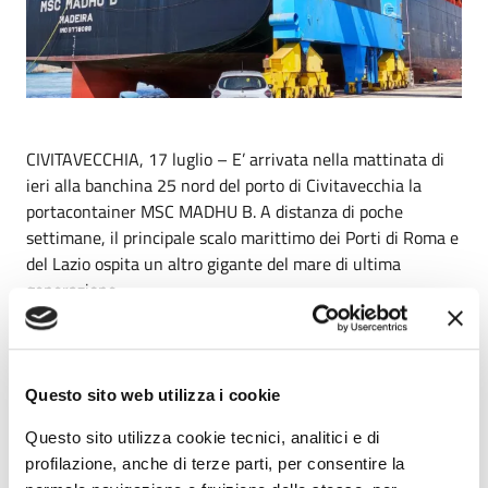
CIVITAVECCHIA, 17 luglio – E’ arrivata nella mattinata di
ieri alla banchina 25 nord del porto di Civitavecchia la
portacontainer MSC MADHU B. A distanza di poche
settimane, il principale scalo marittimo dei Porti di Roma e
del Lazio ospita un altro gigante del mare di ultima
generazione.
Come la sorella MSC SIYA B, anche la MSC MADHU B,
vanta una lunghezza di 330 metri e una capacità di circa
12.000 TEUs ed è stata varata nel 2017. La nave, entrata
Questo sito web utilizza i cookie
in porto grazie all’ausilio di tre potenti rimorchiatori e due
piloti, come previsto dall’ordinanza della Capitaneria di
Questo sito utilizza cookie tecnici, analitici e di
Porto emanata il 5 luglio scorso, ha iniziato le operazioni
profilazione, anche di terze parti, per consentire la