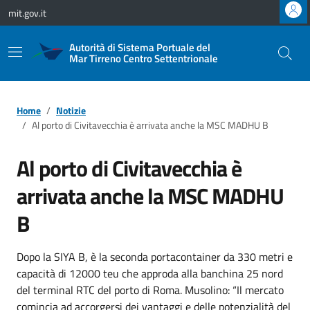
Vai ai contenuti
Vai al footer
mit.gov.it
Autorità di Sistema Portuale del
Mar Tirreno Centro Settentrionale
Home
Notizie
Al porto di Civitavecchia è arrivata anche la MSC MADHU B
Al porto di Civitavecchia è
arrivata anche la MSC MADHU
B
Dopo la SIYA B, è la seconda portacontainer da 330 metri e
capacità di 12000 teu che approda alla banchina 25 nord
del terminal RTC del porto di Roma. Musolino: “Il mercato
comincia ad accorgersi dei vantaggi e delle potenzialità del