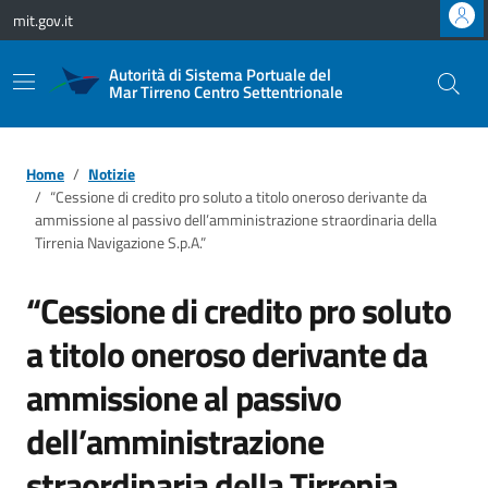
Vai ai contenuti
Vai al footer
mit.gov.it
Autorità di Sistema Portuale del
Mar Tirreno Centro Settentrionale
Home
Notizie
“Cessione di credito pro soluto a titolo oneroso derivante da
ammissione al passivo dell’amministrazione straordinaria della
Tirrenia Navigazione S.p.A.”
“Cessione di credito pro soluto
a titolo oneroso derivante da
ammissione al passivo
dell’amministrazione
straordinaria della Tirrenia