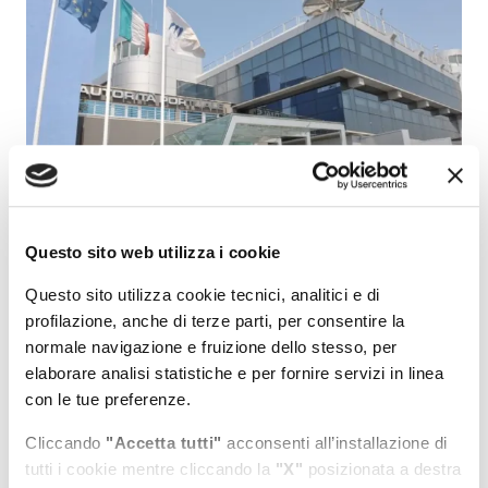
Questo sito web utilizza i cookie
Civitavecchia 8 marzo 2021 - E' stato pubblicato sul sito
Questo sito utilizza cookie tecnici, analitici e di
istituzionale Amministrazione trasparente dell’Autorità di
profilazione, anche di terze parti, per consentire la
Sistema Portuale del Mar Tirreno Centro Settentrionale il
normale navigazione e fruizione dello stesso, per
bando per “Cessione di credito pro soluto a titolo oneroso
elaborare analisi statistiche e per fornire servizi in linea
derivante da ammissione al passivo dell’amministrazione
con le tue preferenze.
straordinaria della Tirrenia Navigazione S.p.A.”
Cliccando
"Accetta tutti"
acconsenti all’installazione di
Il bando è consultabile al seguente indirizzo:
tutti i cookie mentre cliccando la
"X"
posizionata a destra
https://trasparenza.portidiroma.it/archivio22_bandi-di-