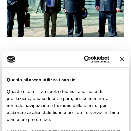
Il Comandante Regionale del Lazio della Guardia di
Finanza, Generale di Corpo d'Armata Rosario Lorusso, ha
incontrato questa mattina a Molo Vespucci il Presidente
dell'AdSP del Mar Tirreno Centro Settentrionale, Pino
Questo sito web utilizza i cookie
Musolino.
Questo sito utilizza cookie tecnici, analitici e di
All'incontro hanno partecipato anche il Comandante
profilazione, anche di terze parti, per consentire la
Regionale del ROAN, Colonnello Armando Franza e il
normale navigazione e fruizione dello stesso, per
Comandante della Stazione Navale di Civitavecchia,
elaborare analisi statistiche e per fornire servizi in linea
Maggiore Vincenzo Capone.
con le tue preferenze.
Durante l'incontro sono stati affrontati diversi temi relativi