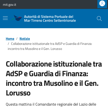
Vai ai contenuti
Vai al footer
mit.gov.it
Autorità di Sistema Portuale del
Mar Tirreno Centro Settentrionale
Home
Notizie
Collaborazione istituzionale tra AdSP e Guardia di Finanza:
incontro tra Musolino e il Gen. Lorusso
Collaborazione istituzionale tra
AdSP e Guardia di Finanza:
incontro tra Musolino e il Gen.
Lorusso
Questa mattina il Comandante regionale del Lazio delle