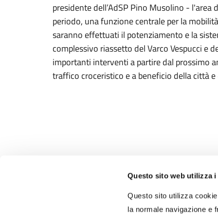
presidente dell’AdSP Pino Musolino - l'area 
periodo, una funzione centrale per la mobilità
saranno effettuati il potenziamento e la siste
complessivo riassetto del Varco Vespucci e de
importanti interventi a partire dal prossimo an
traffico croceristico e a beneficio della città e
Questo sito web utilizza i
Autorità di Sistema
Portuale del Mar Tirreno
Questo sito utilizza cookie 
Centro Settentrionale
la normale navigazione e fr
Porti di Civitavecchia - Fiumicino - Gaeta