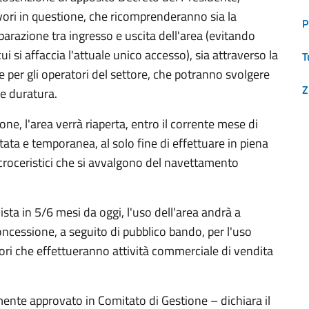
avori in questione, che ricomprenderanno sia la
P
eparazione tra ingresso e uscita dell'area (evitando
i si affaccia l'attuale unico accesso), sia attraverso la
T
 per gli operatori del settore, che potranno svolgere
Z
e e duratura.
one, l'area verrà riaperta, entro il corrente mese di
ta e temporanea, al solo fine di effettuare in piena
i croceristici che si avvalgono del navettamento
vista in 5/6 mesi da oggi, l'uso dell'area andrà a
concessione, a seguito di pubblico bando, per l'uso
tori che effettueranno attività commerciale di vendita
ente approvato in Comitato di Gestione – dichiara il