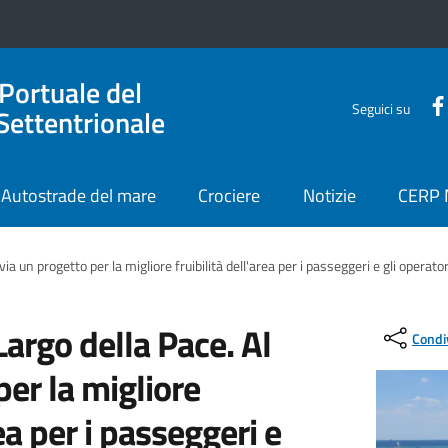
 Portuale del
Seguici su
Settentrionale
Autostrade del mare
Crociere
Notizie
CERP
via un progetto per la migliore fruibilità dell'area per i passeggeri e gli operator
Largo della Pace. Al
Condi
per la migliore
rea per i passeggeri e