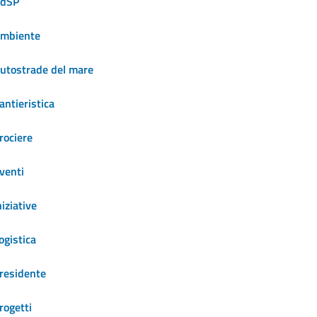
dSP
mbiente
utostrade del mare
antieristica
rociere
venti
niziative
ogistica
residente
rogetti