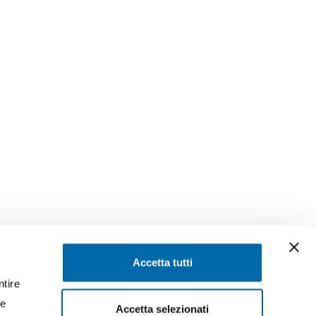
SEGUICI SU
Accetta tutti
ntire
ssaggi
Facebook
Instagram
LinkedIn
YouTube
Twitter
re
Accetta selezionati