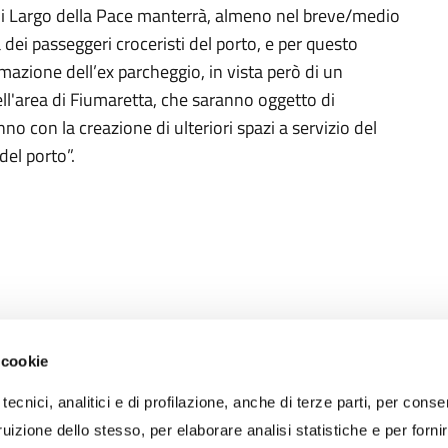
di Largo della Pace manterrà, almeno nel breve/medio
 dei passeggeri croceristi del porto, e per questo
mazione dell’ex parcheggio, in vista però di un
ll'area di Fiumaretta, che saranno oggetto di
no con la creazione di ulteriori spazi a servizio del
 del porto”.
 cookie
RECAPITI
tecnici, analitici e di profilazione, anche di terze parti, per conse
PEC:
protocollo@portidiroma.legalmailpa.it
(La casella PEC riceve me
uizione dello stesso, per elaborare analisi statistiche e per forni
esclusivamente da indirizzi di Posta Elettronica Certificata)