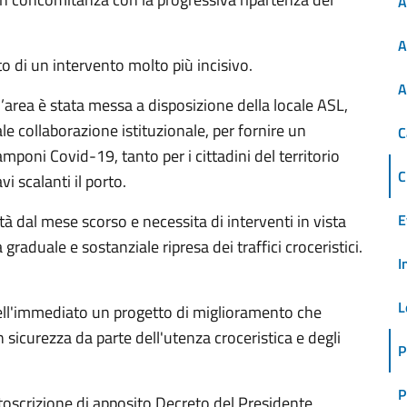
A
A
o di un intervento molto più incisivo.
A
’area è stata messa a disposizione della locale ASL,
le collaborazione istituzionale, per fornire un
C
amponi Covid-19, tanto per i cittadini del territorio
C
vi scalanti il porto.
rità dal mese scorso e necessita di interventi in vista
E
graduale e sostanziale ripresa dei traffici croceristici.
I
L
ell'immediato un progetto di miglioramento che
 sicurezza da parte dell'utenza croceristica e degli
P
P
toscrizione di apposito Decreto del Presidente,