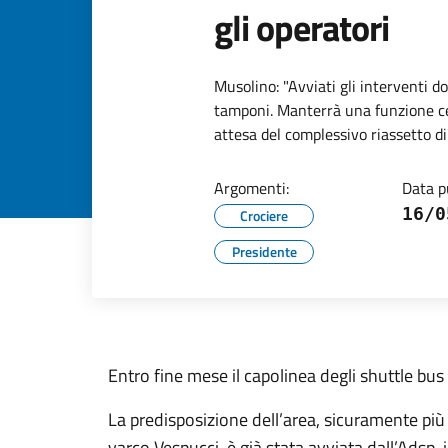
gli operatori
Musolino: "Avviati gli interventi do
tamponi. Manterrà una funzione ce
attesa del complessivo riassetto d
Argomenti:
Data p
16/0
Crociere
Presidente
Entro fine mese il capolinea degli shuttle bus
La predisposizione dell’area, sicuramente più 
varco Vespucci, è già stata avviata dall’Adsp,