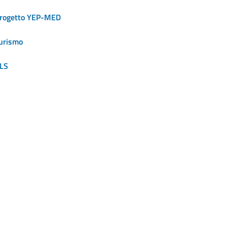
rogetto YEP-MED
urismo
LS