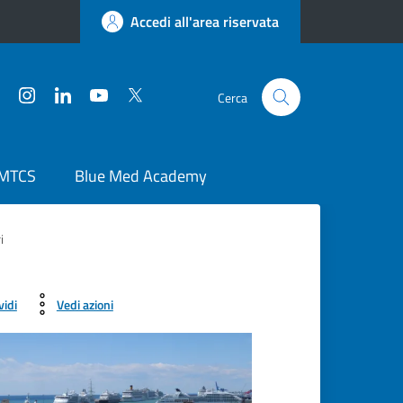
Accedi all'area riservata
Facebook
Instagram
LinkedIn
YouTube
Twitter
Cerca
 MTCS
Blue Med Academy
i
vidi
Vedi azioni