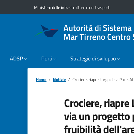
Vai ai contenuti
Vai al footer
Ministero delle infrastrutture e dei trasporti
Autorità di Sistema
Mar Tirreno Centro 
ADSP
Porti
Strategie di sviluppo
Home
Notizie
Crociere, riapre Largo della Pace. Al 
Crociere, riapre 
via un progetto 
fruibilità dell'a