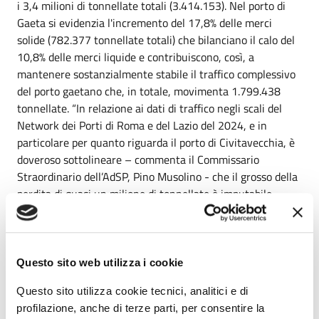
i 3,4 milioni di tonnellate totali (3.414.153). Nel porto di
Gaeta si evidenzia l'incremento del 17,8% delle merci
solide (782.377 tonnellate totali) che bilanciano il calo del
10,8% delle merci liquide e contribuiscono, così, a
mantenere sostanzialmente stabile il traffico complessivo
del porto gaetano che, in totale, movimenta 1.799.438
tonnellate. “In relazione ai dati di traffico negli scali del
Network dei Porti di Roma e del Lazio del 2024, e in
particolare per quanto riguarda il porto di Civitavecchia, è
doveroso sottolineare – commenta il Commissario
Straordinario dell’AdSP, Pino Musolino - che il grosso della
perdita di quasi un milione di tonnellate è imputabile,
principalmente, alla chiusura della centrale a carbone Enel
e a scelte nazionali e di sistema prese negli ultimi 10 anni
che vanno ben oltre le nostre competenze e che sono state
imposte all’Autorità e che sono, anche, fuori dalla facoltà di
Questo sito web utilizza i cookie
ogni singolo operatore di compensare questa perdita”. “Il
Questo sito utilizza cookie tecnici, analitici e di
sistema nel complesso comunque tiene – prosegue
profilazione, anche di terze parti, per consentire la
Musolino – con dati molto significativi e importanti nei