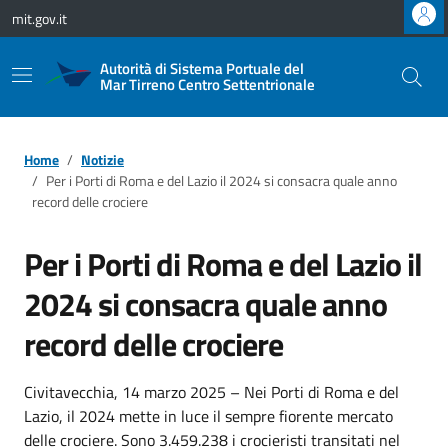
Vai ai contenuti
Vai al footer
mit.gov.it
Autorità di Sistema Portuale del
Mar Tirreno Centro Settentrionale
Home
Notizie
Per i Porti di Roma e del Lazio il 2024 si consacra quale anno
record delle crociere
Per i Porti di Roma e del Lazio il
2024 si consacra quale anno
record delle crociere
Civitavecchia, 14 marzo 2025 – Nei Porti di Roma e del
Lazio, il 2024 mette in luce il sempre fiorente mercato
delle crociere. Sono 3.459.238 i crocieristi transitati nel