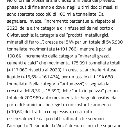
Nord, ormai prossima alla chiusura in vista del previsto
phase out di fine anno e dove, negli ultimi dodici mesi, si
sono sbarcate poco più di 100 mila tonnellate. Da
segnalare, invece, l’incremento percentuale, rispetto al
2023, delle altre categorie di rinfuse solide nel porto di
Civitavecchia: la categoria dei “prodotti metallurgici,
minerali di ferro…”, cresce del 54% per un totale di 546.990
tonnellate movimentate (+191.766), mentre è pari al
198,6% l’incremento della categoria “minerali grezzi,
cementi e calci” che movimenta 175.991 tonnellate totali
(+117.060 rispetto al 2023). In crescita anche le rinfuse
liquide (+15,6%; +161.474), per un totale di 1.194.688
tonnellate. Nella categoria “automezzi”, si segnala la
crescita dell’8,3% (+15.390) delle “auto in polizza” per un
totale di 200.969 auto movimentate. Segnali positivi dal
porto di Fiumicino che registra un costante aumento
(+10,6%) del traffico complessivo, costituito
essenzialmente dai prodotti raffinati che servono
l’aeroporto “Leonardo da Vinci” di Fiumicino, che superano