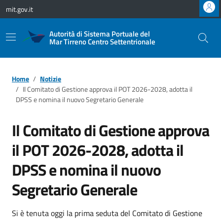
Vai ai contenuti
Vai al footer
mit.gov.it
Autorità di Sistema Portuale del
Mar Tirreno Centro Settentrionale
Home
Notizie
Il Comitato di Gestione approva il POT 2026-2028, adotta il
DPSS e nomina il nuovo Segretario Generale
Il Comitato di Gestione approva
il POT 2026-2028, adotta il
DPSS e nomina il nuovo
Segretario Generale
Si è tenuta oggi la prima seduta del Comitato di Gestione