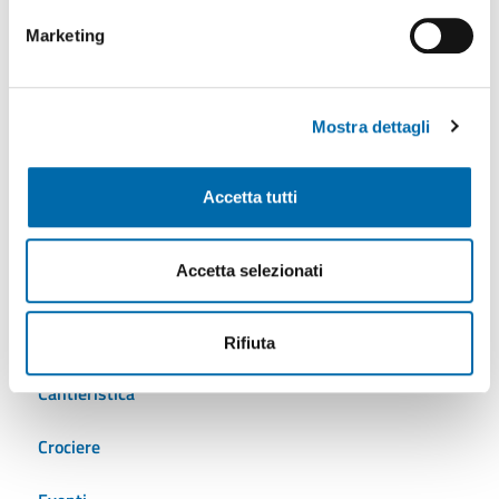
nostre virtù marinare. Le regate si svolgeranno nelle
Marketing
acque antistanti il porto e la Marina.
Mostra dettagli
Tutti gli argomenti
Accetta tutti
AdSP
Accetta selezionati
Ambiente
Autostrade del mare
Rifiuta
Cantieristica
Crociere