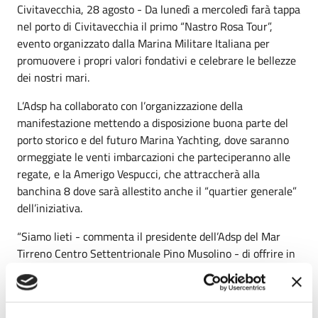
Civitavecchia, 28 agosto - Da lunedì a mercoledì farà tappa
nel porto di Civitavecchia il primo “Nastro Rosa Tour”,
evento organizzato dalla Marina Militare Italiana per
promuovere i propri valori fondativi e celebrare le bellezze
dei nostri mari.
L’Adsp ha collaborato con l’organizzazione della
manifestazione mettendo a disposizione buona parte del
porto storico e del futuro Marina Yachting, dove saranno
ormeggiate le venti imbarcazioni che parteciperanno alle
regate, e la Amerigo Vespucci, che attraccherà alla
banchina 8 dove sarà allestito anche il “quartier generale”
dell’iniziativa.
“Siamo lieti - commenta il presidente dell’Adsp del Mar
Tirreno Centro Settentrionale Pino Musolino - di offrire in
termini logistici e organizzativi il nostro contributo alla
riuscita di questo prestigioso evento, che dopo
Civitavecchia toccherà anche il porto di Gaeta. Iniziative