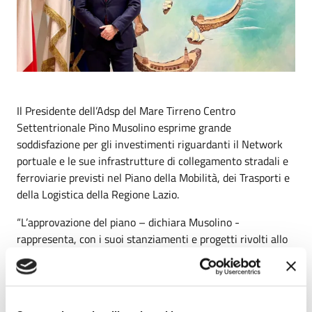
Il Presidente dell’Adsp del Mare Tirreno Centro
Settentrionale Pino Musolino esprime grande
soddisfazione per gli investimenti riguardanti il Network
portuale e le sue infrastrutture di collegamento stradali e
ferroviarie previsti nel Piano della Mobilità, dei Trasporti e
della Logistica della Regione Lazio.
“L’approvazione del piano – dichiara Musolino -
rappresenta, con i suoi stanziamenti e progetti rivolti allo
sviluppo degli scali del sistema, un segno reale
dell’attenzione che il governo regionale sta dedicando per
consentire una crescita significativa dei porti di Roma e del
Lazio. Dobbiamo lavorare in stretta integrazione e con la