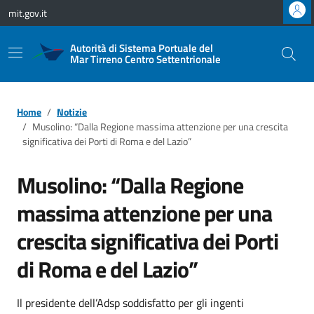
Vai ai contenuti
Vai al footer
mit.gov.it
Autorità di Sistema Portuale del
Mar Tirreno Centro Settentrionale
Home
Notizie
Musolino: “Dalla Regione massima attenzione per una crescita
significativa dei Porti di Roma e del Lazio”
Musolino: “Dalla Regione
massima attenzione per una
crescita significativa dei Porti
di Roma e del Lazio”
Il presidente dell’Adsp soddisfatto per gli ingenti