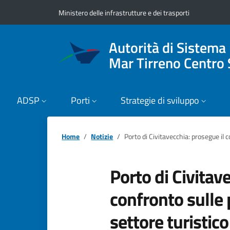
Vai ai contenuti
Vai al footer
Ministero delle infrastrutture e dei trasporti
Autorità di Sistema
Mar Tirreno Centro 
ADSP
Porti
Strategie di sviluppo
Home
Notizie
Porto di Civitavecchia: prosegue il c
Porto di Civitav
confronto sulle 
settore turistico