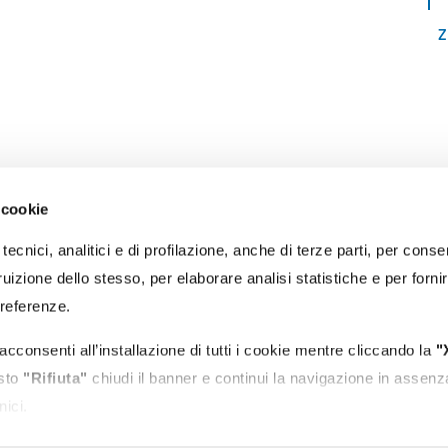
Z
 cookie
RECAPITI
tecnici, analitici e di profilazione, anche di terze parti, per conse
PEC:
protocollo@portidiroma.legalmailpa.it
(La casella PEC riceve me
uizione dello stesso, per elaborare analisi statistiche e per forni
esclusivamente da indirizzi di Posta Elettronica Certificata)
Email:
autorita@portidiroma.it
preferenze.
Recapito tel. centralino:
+39 0766 366201
Recapito tel. reception ingresso:
+39 0766 366231
acconsenti all’installazione di tutti i cookie mentre cliccando la
"
Ufficio Protocollo:
Orari apertura al pubblico: lun-mer-ven ore 10:30-
asto
"Rifiuta"
chiudi il banner e continui la navigazione in assenz
P.IVA:
00974341000
nici.