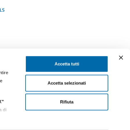
LS
SEGUICI SU
Accetta tutti
ntire
ssaggi
Facebook
Instagram
LinkedIn
YouTube
Twitter
re
Accetta selezionati
X"
Rifiuta
13:30
a di