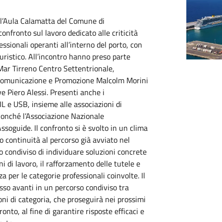
 l’Aula Calamatta del Comune di
confronto sul lavoro dedicato alle criticità
ssionali operanti all’interno del porto, con
turistico. All’incontro hanno preso parte
 Mar Tirreno Centro Settentrionale,
a Comunicazione e Promozione Malcolm Morini
ve Piero Alessi. Presenti anche i
IL e USB, insieme alle associazioni di
onché l’Associazione Nazionale
soguide. Il confronto si è svolto in un clima
o continuità al percorso già avviato nel
o condiviso di individuare soluzioni concrete
i di lavoro, il rafforzamento delle tutele e
za per le categorie professionali coinvolte. Il
sso avanti in un percorso condiviso tra
zioni di categoria, che proseguirà nei prossimi
nto, al fine di garantire risposte efficaci e