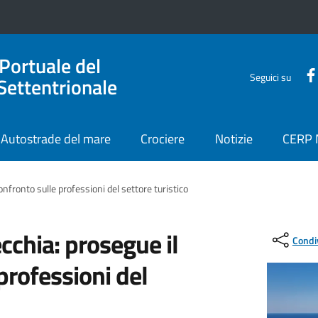
 Portuale del
Seguici su
Settentrionale
Autostrade del mare
Crociere
Notizie
CERP
onfronto sulle professioni del settore turistico
ecchia: prosegue il
Condi
professioni del