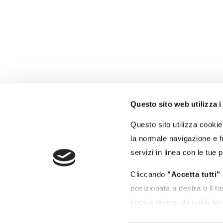
Questo sito web utilizza i
Autorità di Sistema
Portuale del Mar Tirreno
Questo sito utilizza cookie 
Centro Settentrionale
la normale navigazione e fr
Porti di Civitavecchia - Fiumicino - Gaeta
servizi in linea con le tue 
Molo Vespucci - 00053 Civitavecchia (RM)
Cliccando
"Accetta tutti"
posizionata a destra o il t
cookie diversi da quelli tec