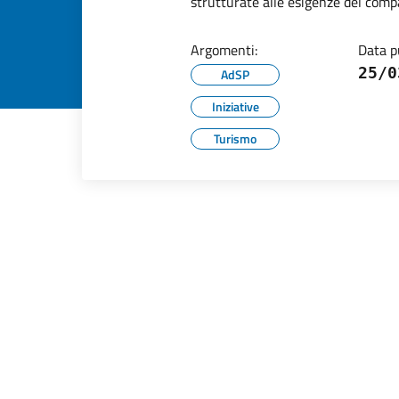
strutturate alle esigenze del comp
Argomenti:
Data p
25/0
AdSP
Iniziative
Turismo