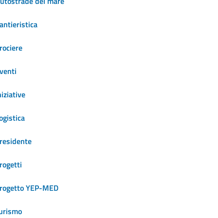
utostrade del mare
antieristica
rociere
venti
niziative
ogistica
residente
rogetti
rogetto YEP-MED
urismo