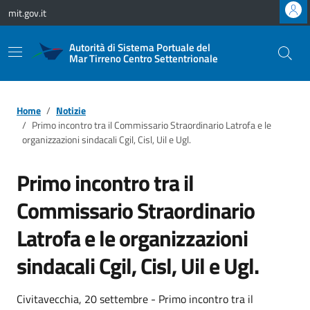
Vai ai contenuti
Vai al footer
mit.gov.it
Autorità di Sistema Portuale del
Mar Tirreno Centro Settentrionale
Home
Notizie
Primo incontro tra il Commissario Straordinario Latrofa e le
organizzazioni sindacali Cgil, Cisl, Uil e Ugl.
Primo incontro tra il
Commissario Straordinario
Latrofa e le organizzazioni
sindacali Cgil, Cisl, Uil e Ugl.
Civitavecchia, 20 settembre - Primo incontro tra il