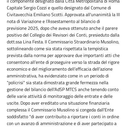
il componente designato dalla Città Metropolitana di Roma
Capitale Sergio Cozzi e quello designato dal Comune di
Civitavecchia Emiliano Scotti. Approvata all'unanimità la III
nota di Variazione e l’Assestamento al bilancio di
previsione 2025, dopo che aveva ottenuto anche il parere
positivo del Collegio dei Revisori dei Conti, presieduto dalla
dott.ssa Lina Festa. Il Commissario Straordinario Musolino,
sottolineando come sia stata rispettata la tempistica
prevista dalla norma per approvare due importanti atti che
consentono all’ente di proseguire verso la strada del rigore
economico e del miglioramento dell’efficacia dell’azione
amministrativa, ha evidenziato come in un periodo di
"policrisi" sia stata dimostrata grande fermezza nella
gestione del bilancio dell'AdSP MTCS anche tenendo conto
delle varie attività di monitoraggio delle entrate e delle
uscite. Dopo aver ereditato una situazione finanziaria
complessa il Commissario Musolino si congeda dall'Ente
soddisfatto "di aver contribuito a riportare i conti in ordine
con un avanzo di amministrazione e di aver partecipato a