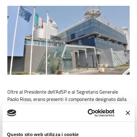
Oltre al Presidente dell’AdSP e al Segretario Generale
Paolo Risso, erano presenti il componente designato dalla
Regione Lazio, Roberto Fiorelli, il componente designato
da Città Metropolitana di Roma Capitale, Pino Lotto, il
componente designato dal Comune di Civitavecchia,
Emiliano Scotti ed il Direttore Marittimo del Lazio C.A.
Questo sito web utilizza i cookie
Filippo Marini.