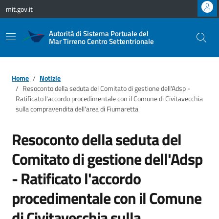
Vai ai contenuti
Vai al footer
mit.gov.it
Autorità di Sistema Portuale del
Mar Tirreno Centro Settentrionale
Home
Notizie
Resoconto della seduta del Comitato di gestione dell'Adsp -
Ratificato l'accordo procedimentale con il Comune di Civitavecchia
sulla compravendita dell'area di Fiumaretta
Resoconto della seduta del
Comitato di gestione dell'Adsp
- Ratificato l'accordo
procedimentale con il Comune
di Civitavecchia sulla