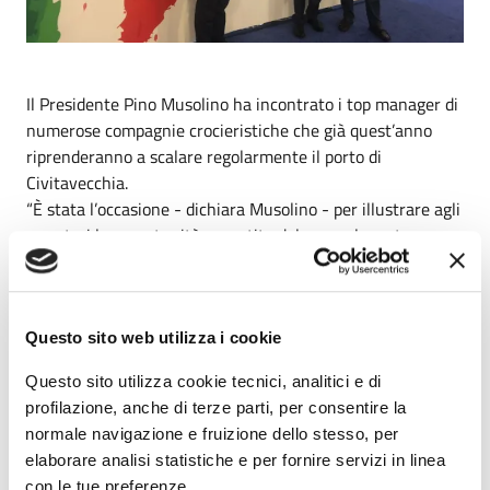
Il Presidente Pino Musolino ha incontrato i top manager di
numerose compagnie crocieristiche che già quest’anno
riprenderanno a scalare regolarmente il porto di
Civitavecchia.
“È stata l’occasione - dichiara Musolino - per illustrare agli
armatori le opportunità garantite dal nuovo layout
previsto nel piano strategico approvato nei giorni scorsi dal
Comitato di gestione, ossia il nuovo assetto del porto che,
nelle due scansioni temporali, la prima a partire da oggi e
la seconda dal 2026, cambierà, migliorandoli, il volto e la
Questo sito web utilizza i cookie
funzionalità dello scalo. Lavoreremo da subito insieme agli
Questo sito utilizza cookie tecnici, analitici e di
stakeholder per definire le modalità operative più
profilazione, anche di terze parti, per consentire la
appropriate al fine di garantire l’esistente e al tempo
normale navigazione e fruizione dello stesso, per
stesso di proiettarci nel futuro in un’ottica di sviluppo dei
elaborare analisi statistiche e per fornire servizi in linea
traffici”.
con le tue preferenze.