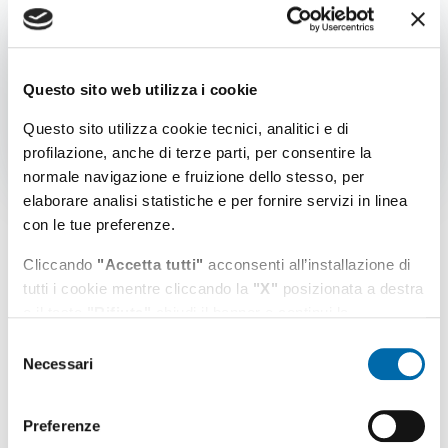
AVVISO ORARIO
RICEVIMENTO AL
PUBBLICO SEDE DI
FIUMICINO
Questo sito web utilizza i cookie
Dimensione file: 57.02 KB
Download file
Questo sito utilizza cookie tecnici, analitici e di
profilazione, anche di terze parti, per consentire la
normale navigazione e fruizione dello stesso, per
elaborare analisi statistiche e per fornire servizi in linea
con le tue preferenze.
Cliccando
"Accetta tutti"
acconsenti all’installazione di
Tutti gli argomenti
tutti i cookie mentre cliccando la
"X"
posizionata a destra
o il tasto
"Rifiuta"
chiudi il banner e continui la
navigazione in assenza di cookie diversi da quelli tecnici.
Selezione
AdSP
Necessari
del
Puoi modificare in ogni momento le tue preferenze
consenso
Ambiente
cliccando l'apposita icona posizionata in basso a sinistra;
per maggiori informazioni consulta la nostra
Preferenze
Autostrade del mare