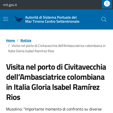
Vai ai contenuti
Vai al footer
mit.gov.it
Autorità di Sistema Portuale del
Mar Tirreno Centro Settentrionale
Home
Notizie
Visita nel porto di Civitavecchia dell’Ambasciatrice colombiana in
Italia Gloria Isabel Ramírez Rios
Visita nel porto di Civitavecchia
dell’Ambasciatrice colombiana
in Italia Gloria Isabel Ramírez
Rios
Musolino: "Importante momento di confronto su diverse