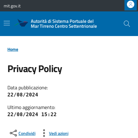
Vai ai contenuti
Vai al footer
mit.gov.it
Autorità di Sistema Portuale del
Mar Tirreno Centro Settentrionale
Home
Privacy Policy
Data pubblicazione:
22/08/2024
Ultimo aggiornamento:
22/08/2024 15:22
Condividi
Vedi azioni