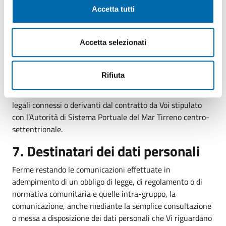
periodo di tempo non superiore a quello necessario agli
Accetta tutti
scopi per i quali essi sono raccolti e trattati.
6. Durata del trattamento
Accetta selezionati
I dati personali oggetto del trattamento verranno
conservati per il tempo strettamente necessario con
Rifiuta
riguardo al rapporto contrattuale, nonché,
successivamente, per l’espletamento di tutti gli obblighi
legali connessi o derivanti dal contratto da Voi stipulato
con l’Autorità di Sistema Portuale del Mar Tirreno centro-
settentrionale.
7. Destinatari dei dati personali
Ferme restando le comunicazioni effettuate in
adempimento di un obbligo di legge, di regolamento o di
normativa comunitaria e quelle intra-gruppo, la
comunicazione, anche mediante la semplice consultazione
o messa a disposizione dei dati personali che Vi riguardano