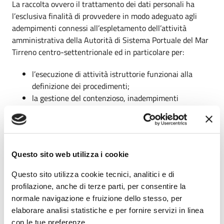
La raccolta ovvero il trattamento dei dati personali ha
l’esclusiva finalità di provvedere in modo adeguato agli
adempimenti connessi all’espletamento dell’attività
amministrativa della Autorità di Sistema Portuale del Mar
Tirreno centro-settentrionale ed in particolare per:
l’esecuzione di attività istruttorie funzionai alla
definizione dei procedimenti;
la gestione del contenzioso, inadempimenti
contrattuali, diffide, transazioni, arbitrati,
controversie giudiziarie;
l’adempimento degli obblighi previsti da leggi,
regolamenti, normative comunitarie e disposizioni
Questo sito web utilizza i cookie
impartite da autorità;
l’adempimento degli obblighi istituzionali dell’Ente.
Questo sito utilizza cookie tecnici, analitici e di
profilazione, anche di terze parti, per consentire la
5. Modalità di trattamento
normale navigazione e fruizione dello stesso, per
elaborare analisi statistiche e per fornire servizi in linea
Il trattamento dei dati personali sarà effettuato in modo
con le tue preferenze.