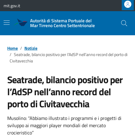
Vai ai contenuti
Vai al footer
mit.gov.it
Autorità di Sistema Portuale del
Mar Tirreno Centro Settentrionale
Home
Notizie
Seatrade, bilancio positivo per l’AdSP nell’anno record del porto di
Civitavecchia
Seatrade, bilancio positivo per
l’AdSP nell’anno record del
porto di Civitavecchia
Musolino: “Abbiamo illustrato i programmi e i progetti di
sviluppo ai maggiori player mondiali del mercato
crocieristico”