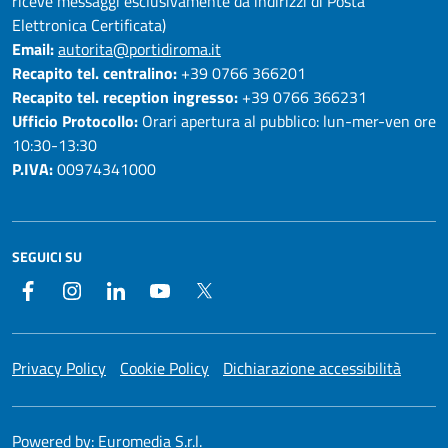
riceve messaggi esclusivamente da indirizzi di Posta
Elettronica Certificata)
Email:
autorita@portidiroma.it
Recapito tel. centralino:
+39 0766 366201
Recapito tel. reception ingresso:
+39 0766 366231
Ufficio Protocollo:
Orari apertura al pubblico: lun-mer-ven ore
10:30-13:30
P.IVA:
00974341000
SEGUICI SU
Facebook
Instagram
LinkedIn
YouTube
Twitter
Privacy Policy
Cookie Policy
Dichiarazione accessibilità
Powered by:
Euromedia S.r.l.