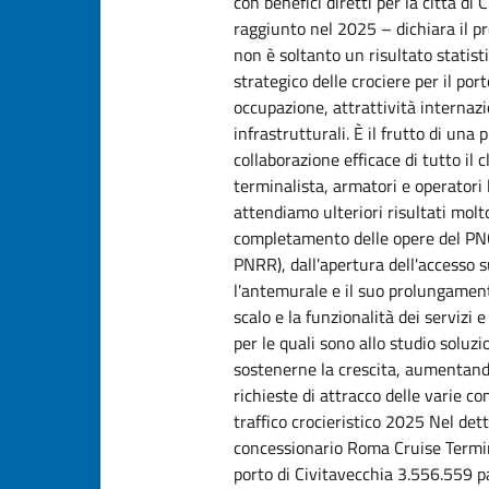
con benefici diretti per la città di 
raggiunto nel 2025 – dichiara il p
non è soltanto un risultato statist
strategico delle crociere per il port
occupazione, attrattività internaz
infrastrutturali. È il frutto di u
collaborazione efficace di tutto il 
terminalista, armatori e operatori 
attendiamo ulteriori risultati mol
completamento delle opere del PN
PNRR), dall'apertura dell'accesso 
l'antemurale e il suo prolungament
scalo e la funzionalità dei servizi e
per le quali sono allo studio soluz
sostenerne la crescita, aumentando 
richieste di attracco delle varie c
traffico crocieristico 2025 Nel dett
concessionario Roma Cruise Termina
porto di Civitavecchia 3.556.559 p