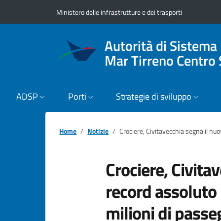
Vai ai contenuti
Vai al footer
Ministero delle infrastrutture e dei trasporti
Autorità di Sistema
Mar Tirreno Centro 
ADSP
Porti
Strategie di sviluppo
Home
Notizie
Crociere, Civitavecchia segna il nuo
Crociere, Civita
record assoluto i
milioni di passe