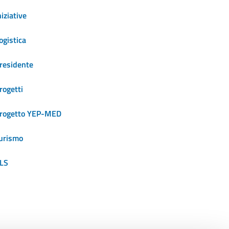
niziative
ogistica
residente
rogetti
rogetto YEP-MED
urismo
LS