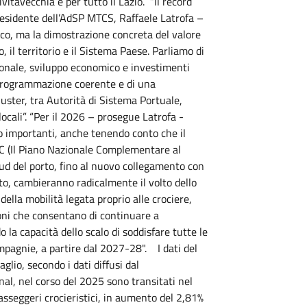
Civitavecchia e per tutto il Lazio. “Il record
residente dell’AdSP MTCS, Raffaele Latrofa –
ico, ma la dimostrazione concreta del valore
o, il territorio e il Sistema Paese. Parliamo di
ionale, sviluppo economico e investimenti
na programmazione coerente e di una
cluster, tra Autorità di Sistema Portuale,
locali”. “Per il 2026 – prosegue Latrofa -
to importanti, anche tenendo conto che il
C (Il Piano Nazionale Complementare al
sud del porto, fino al nuovo collegamento con
o, cambieranno radicalmente il volto dello
 della mobilità legata proprio alle crociere,
ioni che consentano di continuare a
la capacità dello scalo di soddisfare tutte le
ompagnie, a partire dal 2027-28". I dati del
aglio, secondo i dati diffusi dal
l, nel corso del 2025 sono transitati nel
asseggeri crocieristici, in aumento del 2,81%