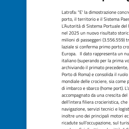
Latrofa: "E' la dimostrazione concre
porto, il territorio e il Sistema 
L’Autorità di Sistema Portuale del
nel 2025 un nuovo risultato storico 
milioni di passeggeri (3.556.559) tr
laziale si conferma primo porto croc
Europa. Il dato rappresenta un nu
italiano (superando per la prima volt
archiviando il primato precedente
Porto di Roma) e consolida il ruol
mondiale delle crociere, sia come p
di imbarco e sbarco (home port). L’
accompagnato da una crescita del 
dell’intera filiera crocieristica, c
navigazione, servizi tecnici e logis
inoltre uno dei principali motori 
ricadute sull’occupazione, sul turi