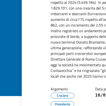
rispetto al 2024 (3.459.184). In par
1.829.701, con una crescita del 5,
imbarcanti e sbarcanti (turnaroun
aumento di circa l’1% rispetto all’a
862, con un incremento del 2,5% ri
inoltre registrato un andamento pos
provviste di bordo, a supporto dell
nuovo terminal Donato Bramante, in
ultima generazione, rafforzando ult
principali porti crocieristici europ
Direttore Generale di Roma Cruise
oggi la società ha movimentato qua
Civitavecchia” e ha ringraziato “gli
locali che anche nel 2025 hanno co
Argomenti:
Data p
16/0
Crociere
Presidente