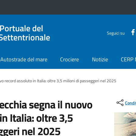
 Portuale del
Seguici su
Settentrionale
Autostrade del mare
Crociere
Notizie
CERP
vo record assoluto in Italia: oltre 3,5 milioni di passeggeri nel 2025
vecchia segna il nuovo
Condi
n Italia: oltre 3,5
ggeri nel 2025