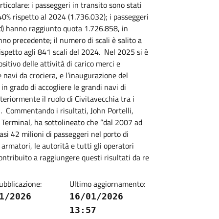
ticolare: i passeggeri in transito sono stati
40% rispetto al 2024 (1.736.032); i passeggeri
d) hanno raggiunto quota 1.726.858, in
nno precedente; il numero di scali è salito a
spetto agli 841 scali del 2024. Nel 2025 si è
itivo delle attività di carico merci e
e navi da crociera, e l’inaugurazione del
 grado di accogliere le grandi navi di
eriormente il ruolo di Civitavecchia tra i
ei. Commentando i risultati, John Portelli,
 Terminal, ha sottolineato che “dal 2007 ad
si 42 milioni di passeggeri nel porto di
 armatori, le autorità e tutti gli operatori
ntribuito a raggiungere questi risultati da re
ubblicazione:
Ultimo aggiornamento:
1/2026
16/01/2026
13:57