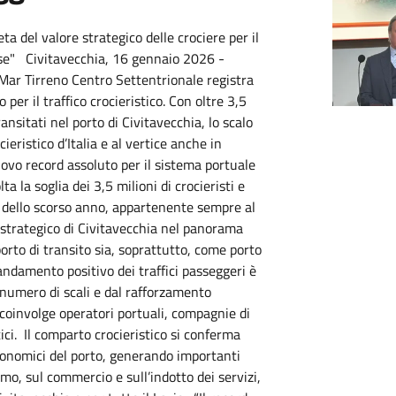
ta del valore strategico delle crociere per il
Paese" Civitavecchia, 16 gennaio 2026 -
 Mar Tirreno Centro Settentrionale registra
per il traffico crocieristico. Con oltre 3,5
ansitati nel porto di Civitavecchia, lo scalo
ieristico d’Italia e al vertice anche in
ovo record assoluto per il sistema portuale
a la soglia dei 3,5 milioni di crocieristi e
, dello scorso anno, appartenente sempre al
o strategico di Civitavecchia nel panorama
orto di transito sia, soprattutto, come porto
andamento positivo dei traffici passeggeri è
numero di scali e dal rafforzamento
he coinvolge operatori portuali, compagnie di
tici. Il comparto crocieristico si conferma
economici del porto, generando importanti
smo, sul commercio e sull’indotto dei servizi,