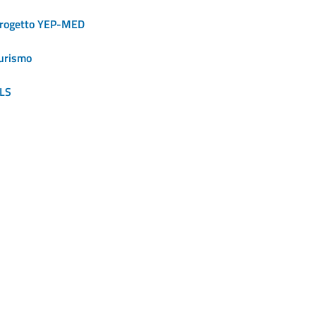
rogetto YEP-MED
urismo
LS