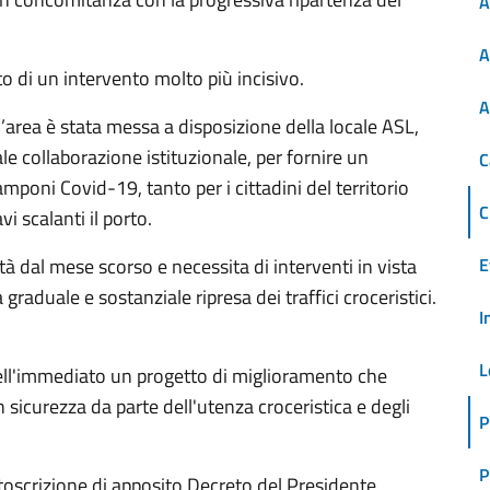
A
A
o di un intervento molto più incisivo.
A
’area è stata messa a disposizione della locale ASL,
le collaborazione istituzionale, per fornire un
C
amponi Covid-19, tanto per i cittadini del territorio
C
vi scalanti il porto.
rità dal mese scorso e necessita di interventi in vista
E
graduale e sostanziale ripresa dei traffici croceristici.
I
L
ell'immediato un progetto di miglioramento che
 sicurezza da parte dell'utenza croceristica e degli
P
P
toscrizione di apposito Decreto del Presidente,