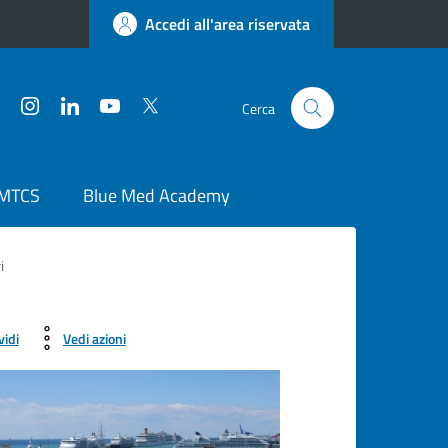
Accedi all'area riservata
Facebook
Instagram
LinkedIn
YouTube
Twitter
Cerca
 MTCS
Blue Med Academy
i
vidi
Vedi azioni