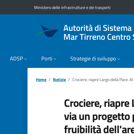
Vai ai contenuti
Vai al footer
Ministero delle infrastrutture e dei trasporti
Autorità di Sistema
Mar Tirreno Centro 
ADSP
Porti
Strategie di sviluppo
Home
Notizie
Crociere, riapre Largo della Pace. Al 
Crociere, riapre 
via un progetto 
fruibilità dell'a