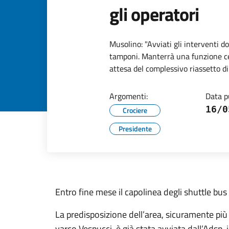
gli operatori
Musolino: "Avviati gli interventi do
tamponi. Manterrà una funzione ce
attesa del complessivo riassetto d
Argomenti:
Data p
16/0
Crociere
Presidente
Entro fine mese il capolinea degli shuttle bus
La predisposizione dell’area, sicuramente più 
varco Vespucci, è già stata avviata dall’Adsp,