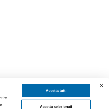
SEGUICI SU
Accetta tutti
ntire
ssaggi
Facebook
Instagram
LinkedIn
YouTube
Twitter
re
Accetta selezionati