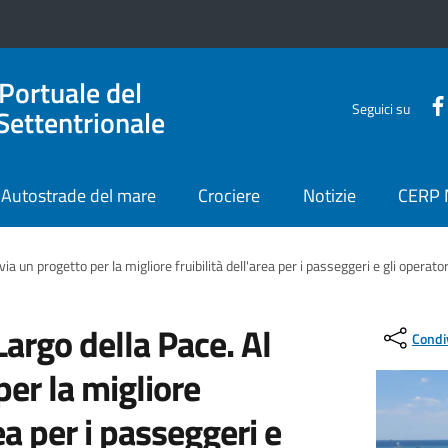
 Portuale del
Seguici su
Settentrionale
Autostrade del mare
Crociere
Notizie
CERP
via un progetto per la migliore fruibilità dell'area per i passeggeri e gli operator
Largo della Pace. Al
Condi
per la migliore
rea per i passeggeri e