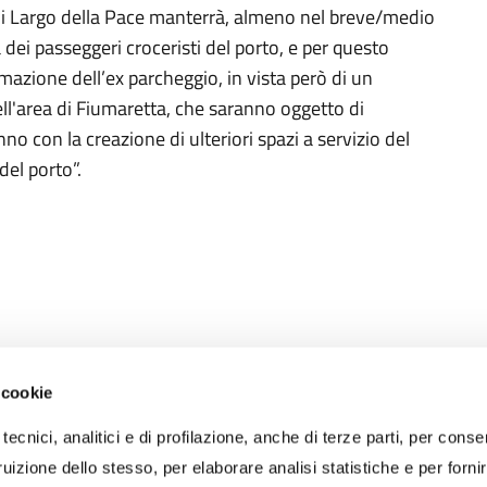
di Largo della Pace manterrà, almeno nel breve/medio
 dei passeggeri croceristi del porto, e per questo
mazione dell’ex parcheggio, in vista però di un
ll'area di Fiumaretta, che saranno oggetto di
no con la creazione di ulteriori spazi a servizio del
 del porto”.
 cookie
RECAPITI
tecnici, analitici e di profilazione, anche di terze parti, per conse
PEC:
protocollo@portidiroma.legalmailpa.it
(La casella PEC riceve me
uizione dello stesso, per elaborare analisi statistiche e per forni
esclusivamente da indirizzi di Posta Elettronica Certificata)