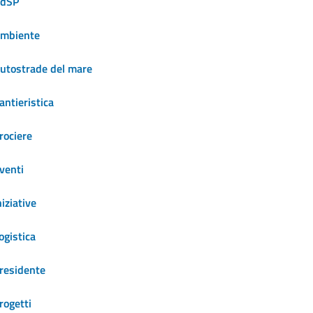
dSP
mbiente
utostrade del mare
antieristica
rociere
venti
niziative
ogistica
residente
rogetti