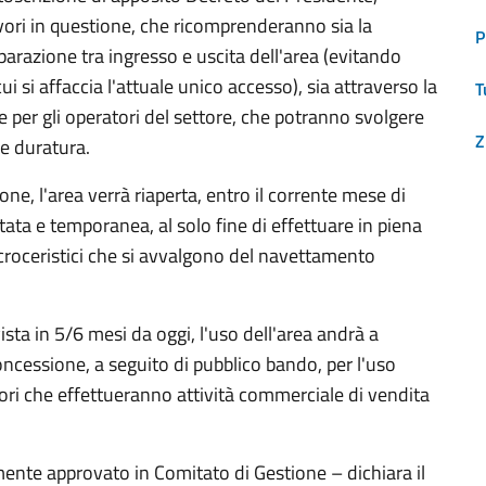
avori in questione, che ricomprenderanno sia la
P
eparazione tra ingresso e uscita dell'area (evitando
i si affaccia l'attuale unico accesso), sia attraverso la
T
 per gli operatori del settore, che potranno svolgere
Z
e e duratura.
one, l'area verrà riaperta, entro il corrente mese di
ta e temporanea, al solo fine di effettuare in piena
i croceristici che si avvalgono del navettamento
vista in 5/6 mesi da oggi, l'uso dell'area andrà a
concessione, a seguito di pubblico bando, per l'uso
tori che effettueranno attività commerciale di vendita
ente approvato in Comitato di Gestione – dichiara il