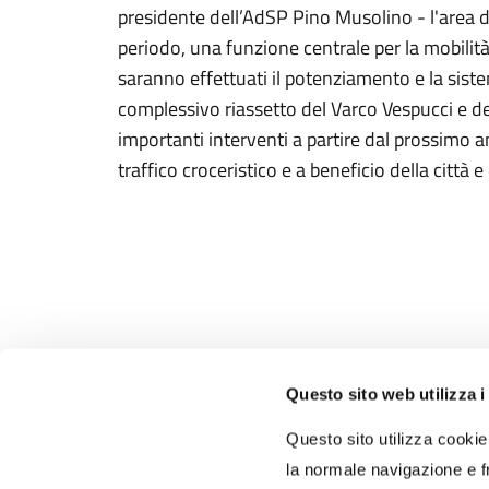
presidente dell’AdSP Pino Musolino - l'area 
periodo, una funzione centrale per la mobilità
saranno effettuati il potenziamento e la siste
complessivo riassetto del Varco Vespucci e de
importanti interventi a partire dal prossimo an
traffico croceristico e a beneficio della città e
Questo sito web utilizza i
Autorità di Sistema
Portuale del Mar Tirreno
Questo sito utilizza cookie 
Centro Settentrionale
la normale navigazione e fr
Porti di Civitavecchia - Fiumicino - Gaeta