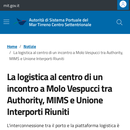
Vai ai contenuti
Vai al footer
mit.gov.it
Autorità di Sistema Portuale del
Mar Tirreno Centro Settentrionale
Home
Notizie
La logistica al centro di un incontro a Molo Vespucci tra Authority,
MIMS e Unione Interporti Riuniti
La logistica al centro di un
incontro a Molo Vespucci tra
Authority, MIMS e Unione
Interporti Riuniti
L'interconnessione tra il porto e la piattaforma logistica è