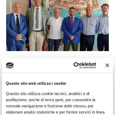
Alla luce dell’inserimento del porto di Civitavecchia tra i
porti Core delle reti di trasporto europee (TEN-T), si sono
affrontate le tematiche riguardanti i progetti per lo
sviluppo del sistema logistico dell’area portuale e
Questo sito web utilizza i cookie
retroportuale, della rete logistica che collega Roma e il
Questo sito utilizza cookie tecnici, analitici e di
centro Italia con il resto dell’Europa e del Mediterraneo.
profilazione, anche di terze parti, per consentire la
“L’intento della riunione – ha dichiarato il presidente
normale navigazione e fruizione dello stesso, per
dell’AdSP, Pino Musolino - è stato quello di approfondire le
elaborare analisi statistiche e per fornire servizi in linea