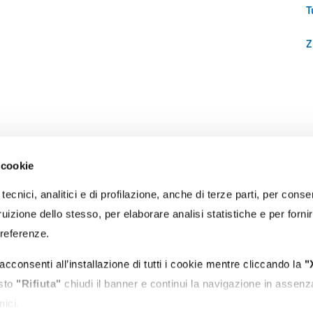
T
Z
 cookie
RECAPITI
tecnici, analitici e di profilazione, anche di terze parti, per conse
PEC:
protocollo@portidiroma.legalmailpa.it
(La casella PEC riceve me
uizione dello stesso, per elaborare analisi statistiche e per forni
esclusivamente da indirizzi di Posta Elettronica Certificata)
Email:
autorita@portidiroma.it
preferenze.
Recapito tel. centralino:
+39 0766 366201
Recapito tel. reception ingresso:
+39 0766 366231
acconsenti all’installazione di tutti i cookie mentre cliccando la
"
Ufficio Protocollo:
Orari apertura al pubblico: lun-mer-ven ore 10:30-
asto
"Rifiuta"
chiudi il banner e continui la navigazione in assenz
P.IVA:
00974341000
nici.