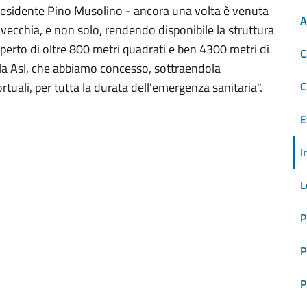
Presidente Pino Musolino - ancora una volta è venuta
A
itavecchia, e non solo, rendendo disponibile la struttura
operto di oltre 800 metri quadrati e ben 4300 metri di
C
lla Asl, che abbiamo concesso, sottraendola
uali, per tutta la durata dell'emergenza sanitaria".
C
E
I
L
P
P
P