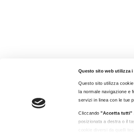
Questo sito web utilizza i
Autorità di Sistema
Portuale del Mar Tirreno
Questo sito utilizza cookie 
Centro Settentrionale
la normale navigazione e fr
Porti di Civitavecchia - Fiumicino - Gaeta
servizi in linea con le tue 
Molo Vespucci - 00053 Civitavecchia (RM)
Cliccando
"Accetta tutti"
posizionata a destra o il t
cookie diversi da quelli tec