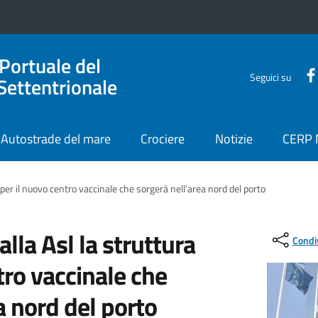
 Portuale del
Seguici su
Settentrionale
Autostrade del mare
Crociere
Notizie
CERP
 per il nuovo centro vaccinale che sorgerà nell’area nord del porto
lla Asl la struttura
Condi
tro vaccinale che
a nord del porto