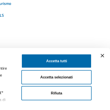
urismo
LS
SEGUICI SU
Accetta tutti
ntire
ssaggi
Facebook
Instagram
LinkedIn
YouTube
Twitter
re
Accetta selezionati
X"
Rifiuta
13:30
a di