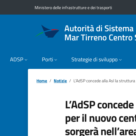
Vai ai contenuti
Vai al footer
Ministero delle infrastrutture e dei trasporti
Autorità di Sistema
Mar Tirreno Centro 
ADSP
Porti
Strategie di sviluppo
Home
Notizie
L’AdSP concede alla Asl la struttura
L’AdSP concede a
per il nuovo cen
sorgerà nell’are