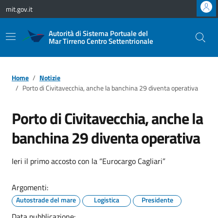
Vai ai contenuti
Vai al footer
mit.gov.it
Autorità di Sistema Portuale del
Mar Tirreno Centro Settentrionale
Home
Notizie
Porto di Civitavecchia, anche la banchina 29 diventa operativa
Porto di Civitavecchia, anche la
banchina 29 diventa operativa
Ieri il primo accosto con la “Eurocargo Cagliari”
Argomenti:
Autostrade del mare
Logistica
Presidente
Data pubblicazione: