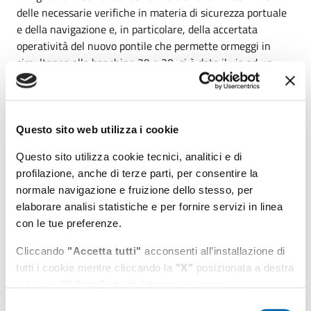
delle necessarie verifiche in materia di sicurezza portuale
e della navigazione e, in particolare, della accertata
operatività del nuovo pontile che permette ormeggi in
simultanea alle banchine 29 e 30, si è dato il via ad un
ulteriore accosto della nuova darsena traghetti. Mi sia
consentito, quindi, di esprimere il mio sentito
apprezzamento per l’opera portuale realizzata dall’AdSP
che consente di aggiungere un ulteriore tassello all’offerta
Questo sito web utilizza i cookie
dello scalo, continuando a garantire i più alti standard di
Questo sito utilizza cookie tecnici, analitici e di
sicurezza della navigazione. La manovra di ormeggio non
profilazione, anche di terze parti, per consentire la
ha necessitato dell’ausilio di rimorchiatori portuali, a
normale navigazione e fruizione dello stesso, per
dimostrazione dell’idoneità e dell’adeguatezza, anche dal
elaborare analisi statistiche e per fornire servizi in linea
punto di vista economico, del nuovo pontile ad ospitare più
con le tue preferenze.
navi in contemporanea e, in prospettiva, anche con la
presenza di altre unità ormeggiate all’adiacente banchina
Cliccando
"Accetta tutti"
acconsenti all’installazione di
28”.
tutti i cookie mentre cliccando la
"X"
posizionata a destra
o il tasto
"Rifiuta"
chiudi il banner e continui la
Il Presidente dell’AdSP, Pino Musolino, dal canto suo,
navigazione in assenza di cookie diversi da quelli tecnici.
ringrazia la Capitaneria di Porto e il suo Comandante per la
Selezione