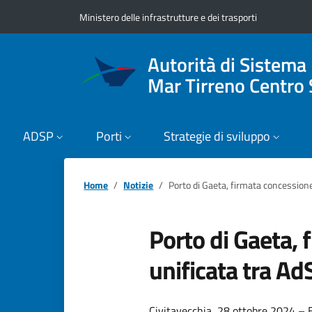
Vai ai contenuti
Vai al footer
Ministero delle infrastrutture e dei trasporti
Autorità di Sistema
Mar Tirreno Centro 
ADSP
Porti
Strategie di sviluppo
Home
Notizie
Porto di Gaeta, firmata concessione
Porto di Gaeta,
unificata tra Ad
Civitavecchia, 28 ottobre 2024 – E’