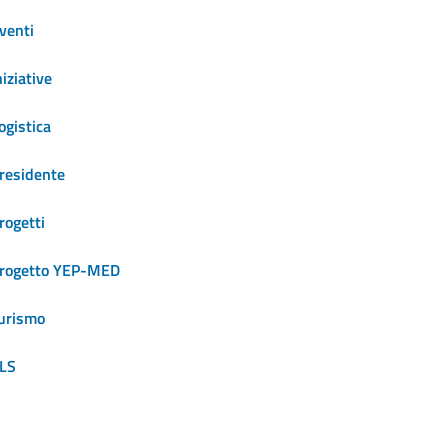
venti
niziative
ogistica
residente
rogetti
rogetto YEP-MED
urismo
LS