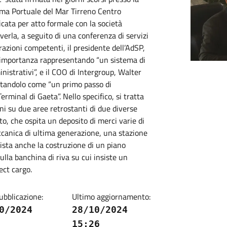
tema Portuale del Mar Tirreno Centro
icata per atto formale con la società
verla, a seguito di una conferenza di servizi
azioni competenti, il presidente dell’AdSP,
l’importanza rappresentando “un sistema di
istrativi”, e il COO di Intergroup, Walter
ntandolo come “un primo passo di
Terminal di Gaeta”. Nello specifico, si tratta
oni su due aree retrostanti di due diverse
o, che ospita un deposito di merci varie di
eccanica di ultima generazione, una stazione
vista anche la costruzione di un piano
 sulla banchina di riva su cui insiste un
ct cargo.
ubblicazione:
Ultimo aggiornamento:
0/2024
28/10/2024
15:26