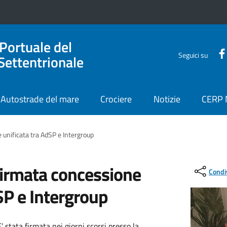
 Portuale del
Seguici su
Settentrionale
Autostrade del mare
Crociere
Notizie
CERP
 unificata tra AdSP e Intergroup
 firmata concessione
Condi
SP e Intergroup
 stata firmata nei giorni scorsi presso la