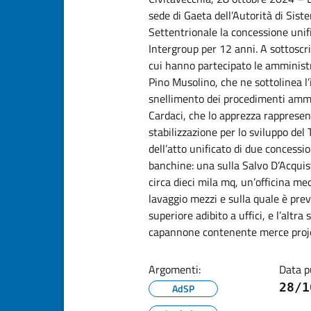
sede di Gaeta dell’Autorità di Sis
Settentrionale la concessione unif
Intergroup per 12 anni. A sottoscri
cui hanno partecipato le amministr
Pino Musolino, che ne sottolinea 
snellimento dei procedimenti ammin
Cardaci, che lo apprezza rapprese
stabilizzazione per lo sviluppo del 
dell’atto unificato di due concessi
banchine: una sulla Salvo D’Acquist
circa dieci mila mq, un’officina m
lavaggio mezzi e sulla quale è pre
superiore adibito a uffici, e l’altra
capannone contenente merce proje
Argomenti:
Data p
28/1
AdSP