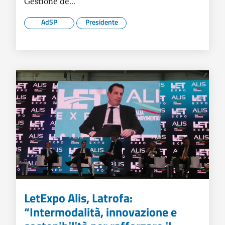
Gestione de...
AdSP
Presidente
LetExpo Alis, Latrofa:
“Intermodalità, innovazione e