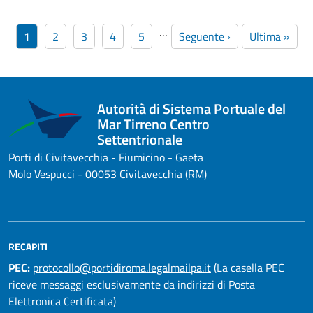
Paginazione
…
Pagina
Pagina
Pagina
Pagina
Pagina
Pagina successiva
Ultima pagin
1
2
3
4
5
Seguente ›
Ultima »
Autorità di Sistema Portuale del
Mar Tirreno Centro
Settentrionale
Porti di Civitavecchia - Fiumicino - Gaeta
Molo Vespucci - 00053 Civitavecchia (RM)
RECAPITI
PEC:
protocollo@portidiroma.legalmailpa.it
(La casella PEC
riceve messaggi esclusivamente da indirizzi di Posta
Elettronica Certificata)