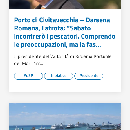
Porto di Civitavecchia – Darsena
Romana, Latrofa: “Sabato
incontrerò i pescatori. Comprendo
le preoccupazioni, ma la fas...
Il presidente dell’Autorità di Sistema Portuale
del Mar Tirr...
AdSP
Iniziative
Presidente