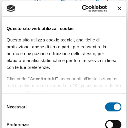
prospettive per Fiumicino e Gaeta
Civitavecchia, 17 aprile 2026 - Si è conclusa
con risultati ...
Questo sito web utilizza i cookie
Eventi
Presidente
Questo sito utilizza cookie tecnici, analitici e di
profilazione, anche di terze parti, per consentire la
normale navigazione e fruizione dello stesso, per
elaborare analisi statistiche e per fornire servizi in linea
con le tue preferenze.
Cliccando
"Accetta tutti"
acconsenti all’installazione di
tutti i cookie mentre cliccando la
"X"
posizionata a destra
o il tasto
"Rifiuta"
chiudi il banner e continui la
navigazione in assenza di cookie diversi da quelli tecnici.
Selezione
Necessari
del
Puoi modificare in ogni momento le tue preferenze
consenso
cliccando l'apposita icona posizionata in basso a sinistra;
per maggiori informazioni consulta la nostra
Preferenze