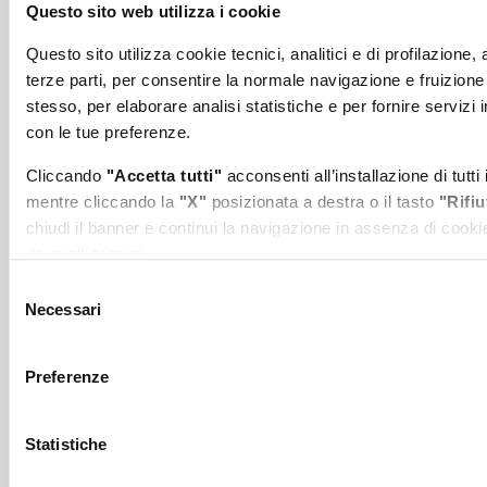
Questo sito web utilizza i cookie
Questo sito utilizza cookie tecnici, analitici e di profilazione,
terze parti, per consentire la normale navigazione e fruizione
stesso, per elaborare analisi statistiche e per fornire servizi i
con le tue preferenze.
Digitalizzazione dei porti: siglato
protocollo d’intesa tra l’AdSP del
Cliccando
"Accetta tutti"
acconsenti all’installazione di tutti 
Mar Tirreno Centro Settentrionale
mentre cliccando la
"X"
posizionata a destra o il tasto
"Rifiu
chiudi il banner e continui la navigazione in assenza di cooki
e digITAlog
da quelli tecnici.
Una piattaforma unica per la digitalizzazione
Selezione
Puoi modificare in ogni momento le tue preferenze cliccando
Necessari
dei porti e d...
del
l'apposita icona posizionata in basso a sinistra; per maggiori
consenso
informazioni consulta la nostra
Cookie Policy
e l'
Iniziative
Presidente
informativa sulla privacy
.
Preferenze
Statistiche