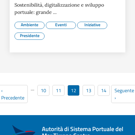
Sostenibilità, digitalizzazione e sviluppo
portuale: grande ...
Ambiente
Eventi
Iniziative
Presidente
Paginazione
…
ina
Pagina precedente
Pagina
Pagina
Pagina
Pagina
Pagina
Pagina su
‹
10
11
12
13
14
Seguente
Precedente
›
Autorità di Sistema Portuale del