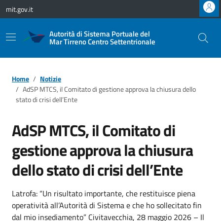
Vai ai contenuti
Vai al footer
mit.gov.it
Autorità di Sistema Portuale del
Mar Tirreno Centro Settentrionale
Home
Notizie
AdSP MTCS, il Comitato di gestione approva la chiusura dello
stato di crisi dell’Ente
AdSP MTCS, il Comitato di
gestione approva la chiusura
dello stato di crisi dell’Ente
Latrofa: “Un risultato importante, che restituisce piena
operatività all’Autorità di Sistema e che ho sollecitato fin
dal mio insediamento” Civitavecchia, 28 maggio 2026 – Il