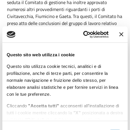
seduta il Comitato di gestione ha inoltre approvato
numerosi altri provvedimenti riguardanti i porti di
Civitavecchia, Fiumicino e Gaeta. Tra questi, il Comitato ha
preso atto delle conclusioni del gruppo di lavoro relativo
alla futura domanda di unità crocieristiche, dando
mandato agli uffici di procedere alla rivisitazione della
concessione di Roma Cruise Terminal e all’avvio
dell’istruttoria tecnica per l'allungamento e la rettifica
Questo sito web utilizza i cookie
delle banchine 16 e 18, intervento strategico per l’assetto
futuro del comparto crocieristico. Approvato anche il Piano
Questo sito utilizza cookie tecnici, analitici e di
dell’organico del porto 2026-2028, strumento di
profilazione, anche di terze parti, per consentire la
programmazione che fotografa il lavoro portuale nei porti
normale navigazione e fruizione dello stesso, per
del sistema, con complessivi 1.023 lavoratori tra
elaborare analisi statistiche e per fornire servizi in linea
Civitavecchia e Gaeta, e consente di monitorare
con le tue preferenze.
fabbisogni, professionalità, turnover e necessità formative.
Cliccando
"Accetta tutti"
acconsenti all’installazione di
tutti i cookie mentre cliccando la
"X"
posizionata a destra
Argomenti:
o il tasto
"Rifiuta"
chiudi il banner e continui la
Presidente
navigazione in assenza di cookie diversi da quelli tecnici.
Selezione