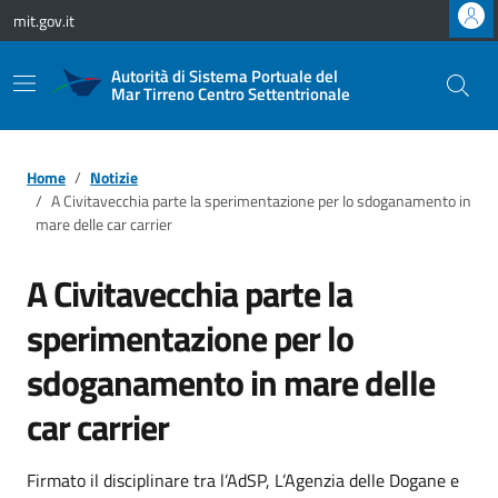
Vai ai contenuti
Vai al footer
mit.gov.it
Autorità di Sistema Portuale del
Mar Tirreno Centro Settentrionale
Home
Notizie
A Civitavecchia parte la sperimentazione per lo sdoganamento in
mare delle car carrier
A Civitavecchia parte la
sperimentazione per lo
sdoganamento in mare delle
car carrier
Firmato il disciplinare tra l’AdSP, L’Agenzia delle Dogane e