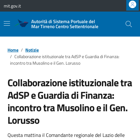
Vai ai contenuti
Vai al footer
mit.gov.it
Autorità di Sistema Portuale del
Mar Tirreno Centro Settentrionale
Home
Notizie
Collaborazione istituzionale tra AdSP e Guardia di Finanza:
incontro tra Musolino e il Gen. Lorusso
Collaborazione istituzionale tra
AdSP e Guardia di Finanza:
incontro tra Musolino e il Gen.
Lorusso
Questa mattina il Comandante regionale del Lazio delle