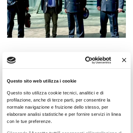
Il Comandante Regionale del Lazio della Guardia di
Finanza, Generale di Corpo d'Armata Rosario Lorusso, ha
incontrato questa mattina a Molo Vespucci il Presidente
dell'AdSP del Mar Tirreno Centro Settentrionale, Pino
Questo sito web utilizza i cookie
Musolino.
Questo sito utilizza cookie tecnici, analitici e di
All'incontro hanno partecipato anche il Comandante
profilazione, anche di terze parti, per consentire la
Regionale del ROAN, Colonnello Armando Franza e il
normale navigazione e fruizione dello stesso, per
Comandante della Stazione Navale di Civitavecchia,
elaborare analisi statistiche e per fornire servizi in linea
Maggiore Vincenzo Capone.
con le tue preferenze.
Durante l'incontro sono stati affrontati diversi temi relativi