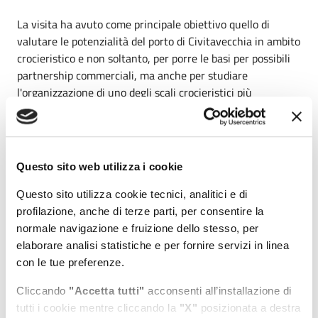
La visita ha avuto come principale obiettivo quello di
valutare le potenzialità del porto di Civitavecchia in ambito
crocieristico e non soltanto, per porre le basi per possibili
partnership commerciali, ma anche per studiare
l'organizzazione di uno degli scali crocieristici più
importanti del mondo.
La delegazione ha visitato il terminal Amerigo Vespucci,
accompagnata dai rappresentanti di RCT, e poi ha avuto un
Questo sito web utilizza i cookie
colloquio con il presidente Musolino che ha spiegato il
ruolo e la funzione dell'AdSP, illustrando anche i progetti
Questo sito utilizza cookie tecnici, analitici e di
infrastrutturali di sviluppo del porto.
profilazione, anche di terze parti, per consentire la
normale navigazione e fruizione dello stesso, per
“La delegazione – commenta il presidente Musolino - era
elaborare analisi statistiche e per fornire servizi in linea
molto interessata ai nostri modelli organizzativi ed ha
con le tue preferenze.
potuto constatare come i Porti di Roma e del Lazio non
siano solo una eccellenza nell’ambito crocieristico ma
Cliccando
"Accetta tutti"
acconsenti all’installazione di
anche, grazie a quello che stiamo realizzando, un
tutti i cookie mentre cliccando la
"X"
posizionata a destra