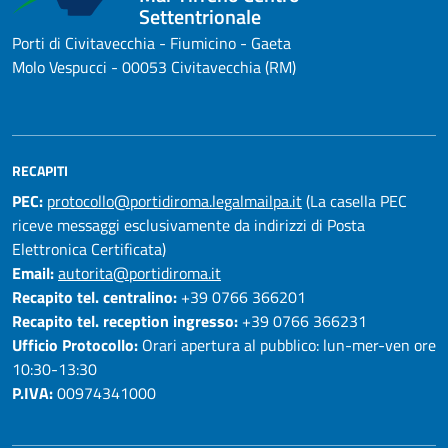
Settentrionale
Porti di Civitavecchia - Fiumicino - Gaeta
Molo Vespucci - 00053 Civitavecchia (RM)
RECAPITI
PEC:
protocollo@portidiroma.legalmailpa.it
(La casella PEC
riceve messaggi esclusivamente da indirizzi di Posta
Elettronica Certificata)
Email:
autorita@portidiroma.it
Recapito tel. centralino:
+39 0766 366201
Recapito tel. reception ingresso:
+39 0766 366231
Ufficio Protocollo:
Orari apertura al pubblico: lun-mer-ven ore
10:30-13:30
P.IVA:
00974341000