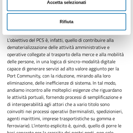
Accetta selezionati
dell'AdSP, Pino Musolino - il nostro percorso per
incrementare la competitività del network portuale laziale
e, principalmente, del porto di Roma, anche in prospettiva
Rifiuta
della istituenda Zona Logistica Semplificata.
L’obiettivo del PCS è, infatti, quello di contribuire alla
dematerializzazione delle attività amministrative e
operative collegate al trasporto della merce e alla mobilità
delle persone, in una logica di sincro-modalità digitale
capace di generare servizi ad alto valore aggiunto per la
Port Community, con la riduzione, mirando alla loro
eliminazione, delle inefficienze di sistema. In tal modo,
andiamo incontro alle molteplici esigenze che riguardano
le attività portuali, fornendo processi di semplificazione e
di interoperabilità agli attori che a vario titolo sono
coinvolti nei processi operativi (terminalisti, spedizionieri,
agenti marittimi, imprese trasportistiche su gomma e
ferroviarie). L’intento esplicito è, quindi, quello di porre le
basi concrete per la crescita dei nostri porti, non solo