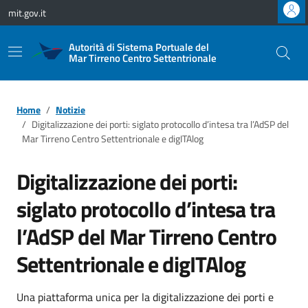
Vai ai contenuti
Vai al footer
mit.gov.it
Autorità di Sistema Portuale del
Mar Tirreno Centro Settentrionale
Home
Notizie
Digitalizzazione dei porti: siglato protocollo d’intesa tra l’AdSP del
Mar Tirreno Centro Settentrionale e digITAlog
Digitalizzazione dei porti:
siglato protocollo d’intesa tra
l’AdSP del Mar Tirreno Centro
Settentrionale e digITAlog
Una piattaforma unica per la digitalizzazione dei porti e