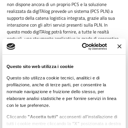
non dispone ancora di un proprio PCS e la soluzione
realizzata da digITAlog prevede un sistema (PCS PLN) a
supporto della catena logistica integrata, grazie alla sua
interazione con gli altri servizi presenti sulla PLN. In
questo modo digITAlog potrà fornire, a tutte le realtà
portuali, uno strumento applicativo in grado di consentire
ad ogni ambito locale il collegamento con la Piattaforma
Logistica Nazionale.
Il PCS PLN consiste in un framework applicativo finalizzato
Questo sito web utilizza i cookie
alla standardizzazione delle attività inerenti la gestione dei
cicli autorizzativi e operativi legati all’ambito portuale e
Questo sito utilizza cookie tecnici, analitici e di
successivamente verrà implementato con altre
profilazione, anche di terze parti, per consentire la
funzionalità, rese disponibili secondo un programma
normale navigazione e fruizione dello stesso, per
concordato tra digITAlog e AdSP.
elaborare analisi statistiche e per fornire servizi in linea
con le tue preferenze.
Il PCS PLN è suddiviso in PCS Istituzionale e PCS
Operativo: il primo fornisce all’AdSP servizi digitali utili
Cliccando
"Accetta tutti"
acconsenti all’installazione di
all’implementazione dello Sportello Unico Amministrativo,
tutti i cookie mentre cliccando la
"X"
posizionata a destra