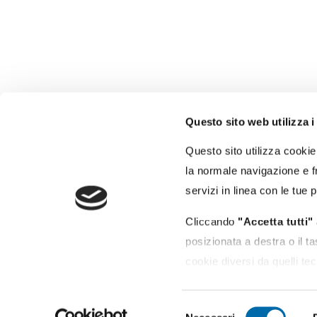
Questo sito web utilizza i
Autorità di Sistema
Portuale del Mar Tirreno
Questo sito utilizza cookie 
Centro Settentrionale
la normale navigazione e fr
Porti di Civitavecchia - Fiumicino - Gaeta
servizi in linea con le tue 
Molo Vespucci - 00053 Civitavecchia (RM)
Cliccando
"Accetta tutti"
posizionata a destra o il t
cookie diversi da quelli tec
Puoi modificare in ogni mo
Privacy Policy
Cookie Policy
Dich
Selezione
basso a sinistra; per magg