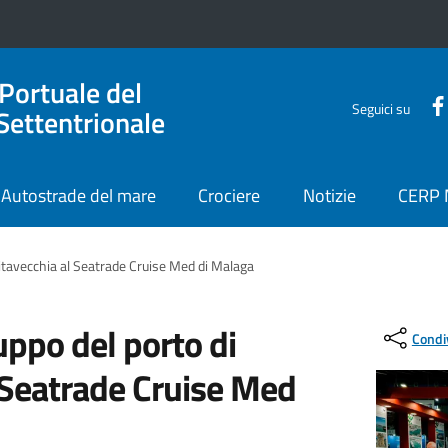
 Portuale del
Seguici su
Settentrionale
Autostrade del mare
Crociere
Notizie
CERP
Civitavecchia al Seatrade Cruise Med di Malaga
luppo del porto di
Condi
l Seatrade Cruise Med