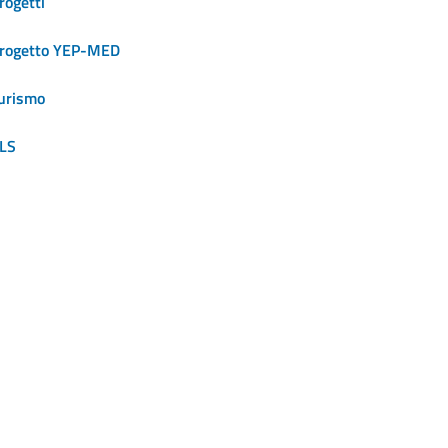
rogetti
rogetto YEP-MED
urismo
LS