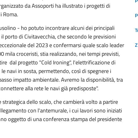
P
ganizzato da Assoporti ha illustrato i progetti di
di Roma.
P
olino - ho potuto incontrare alcuni dei principali
T
il porto di Civitavecchia, che secondo le previsioni
à eccezionale del 2023 e confermarsi quale scalo leader
Z
00 mila croceristi, stia realizzando, nei tempi previsti,
ire dal progetto "Cold Ironing", l'elettrificazione di
e navi in sosta, permettendo, così di spegnere i
asso impatto ambientale. Avremo la disponibilità, tra
connettere alla rete le navi già predisposte".
 strategica dello scalo, che cambierà volto a partire
llegamento con l'antemurale, i cui lavori sono iniziati
ranno oggetto di una conferenza stampa del presidente