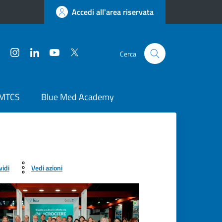
Accedi all'area riservata
Facebook
Instagram
LinkedIn
YouTube
Twitter
Cerca
 MTCS
Blue Med Academy
vidi
Vedi azioni