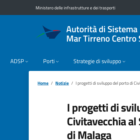
Vai ai contenuti
Vai al footer
Ministero delle infrastrutture e dei trasporti
Autorità di Sistema
Mar Tirreno Centro 
ADSP
Porti
Strategie di sviluppo
Home
Notizie
I progetti di sviluppo del porto di 
I progetti di svi
Civitavecchia a
di Malaga