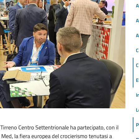
A
A
A
C
C
E
I
L
P
Tirreno Centro Settentrionale ha partecipato, con il
Med, la fiera europea del crocierismo tenutasi a