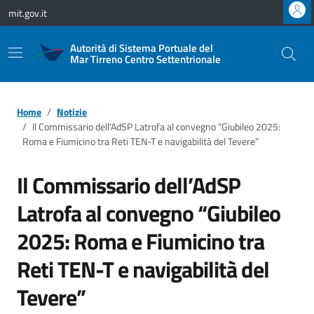
Vai ai contenuti
Vai al footer
mit.gov.it
Autorità di Sistema Portuale del
Mar Tirreno Centro Settentrionale
Home
Notizie
Il Commissario dell’AdSP Latrofa al convegno “Giubileo 2025:
Roma e Fiumicino tra Reti TEN-T e navigabilità del Tevere”
Il Commissario dell’AdSP
Latrofa al convegno “Giubileo
2025: Roma e Fiumicino tra
Reti TEN-T e navigabilità del
Tevere”