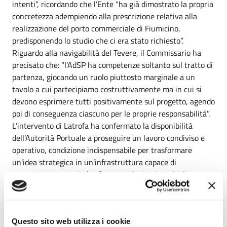
intenti”, ricordando che l’Ente “ha già dimostrato la propria
concretezza adempiendo alla prescrizione relativa alla
realizzazione del porto commerciale di Fiumicino,
predisponendo lo studio che ci era stato richiesto”.
Riguardo alla navigabilità del Tevere, il Commissario ha
precisato che: “l’AdSP ha competenze soltanto sul tratto di
partenza, giocando un ruolo piuttosto marginale a un
tavolo a cui partecipiamo costruttivamente ma in cui si
devono esprimere tutti positivamente sul progetto, agendo
poi di conseguenza ciascuno per le proprie responsabilità”.
L’intervento di Latrofa ha confermato la disponibilità
dell’Autorità Portuale a proseguire un lavoro condiviso e
operativo, condizione indispensabile per trasformare
un’idea strategica in un’infrastruttura capace di
connettere porto, città e fiume anche in vista degli
obiettivi del Giubileo 2025 che si avvia alla conclusione e
dello sviluppo della rete TEN-T.
Questo sito web utilizza i cookie
Argomenti: