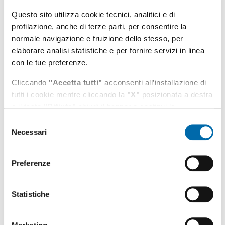
AdSP
Iniziative
Presidente
Questo sito utilizza cookie tecnici, analitici e di
profilazione, anche di terze parti, per consentire la
Data pubblicazione:
normale navigazione e fruizione dello stesso, per
22/09/2025
elaborare analisi statistiche e per fornire servizi in linea
Ultimo aggiornamento:
con le tue preferenze.
22/09/2025 11:54
Cliccando
"Accetta tutti"
acconsenti all’installazione di
tutti i cookie mentre cliccando la
"X"
posizionata a destra
Condividi
Vedi azioni
o il tasto
"Rifiuta"
chiudi il banner e continui la
navigazione in assenza di cookie diversi da quelli tecnici.
Selezione
Necessari
del
Puoi modificare in ogni momento le tue preferenze
consenso
cliccando l'apposita icona posizionata in basso a sinistra;
per maggiori informazioni consulta la nostra
Preferenze
Cookie Policy
e l'
informativa sulla privacy
.
Statistiche