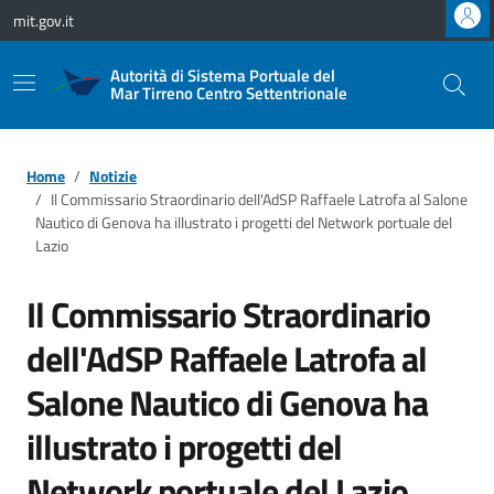
Vai ai contenuti
Vai al footer
mit.gov.it
Autorità di Sistema Portuale del
Mar Tirreno Centro Settentrionale
Home
Notizie
Il Commissario Straordinario dell'AdSP Raffaele Latrofa al Salone
Nautico di Genova ha illustrato i progetti del Network portuale del
Lazio
Il Commissario Straordinario
dell'AdSP Raffaele Latrofa al
Salone Nautico di Genova ha
illustrato i progetti del
Network portuale del Lazio