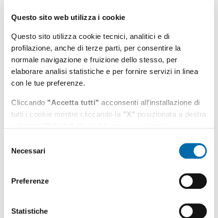
ha concluso Raffaele Latrofa, Commissario Straordinario
dell'AdSP.
Questo sito web utilizza i cookie
Questo sito utilizza cookie tecnici, analitici e di
Argomenti:
profilazione, anche di terze parti, per consentire la
AdSP
Eventi
Presidente
normale navigazione e fruizione dello stesso, per
elaborare analisi statistiche e per fornire servizi in linea
Data pubblicazione:
con le tue preferenze.
23/09/2025
Cliccando
"Accetta tutti"
acconsenti all’installazione di
Ultimo aggiornamento:
tutti i cookie mentre cliccando la
"X"
posizionata a destra
23/09/2025 15:39
o il tasto
"Rifiuta"
chiudi il banner e continui la
navigazione in assenza di cookie diversi da quelli tecnici.
Selezione
Condividi
Vedi azioni
Necessari
del
Puoi modificare in ogni momento le tue preferenze
consenso
cliccando l'apposita icona posizionata in basso a sinistra;
per maggiori informazioni consulta la nostra
Preferenze
Cookie Policy
e l'
informativa sulla privacy
.
Statistiche