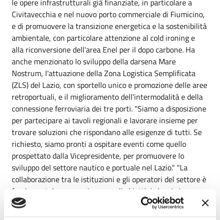
le opere infrastrutturali già finanziate, in particolare a
Civitavecchia e nel nuovo porto commerciale di Fiumicino,
e di promuovere la transizione energetica e la sostenibilità
ambientale, con particolare attenzione al cold ironing e
alla riconversione dell'area Enel per il dopo carbone. Ha
anche menzionato lo sviluppo della darsena Mare
Nostrum, l'attuazione della Zona Logistica Semplificata
(ZLS) del Lazio, con sportello unico e promozione delle aree
retroportuali, e il miglioramento dell'intermodalità e della
connessione ferroviaria dei tre porti. "Siamo a disposizione
per partecipare ai tavoli regionali e lavorare insieme per
trovare soluzioni che rispondano alle esigenze di tutti. Se
richiesto, siamo pronti a ospitare eventi come quello
prospettato dalla Vicepresidente, per promuovere lo
sviluppo del settore nautico e portuale nel Lazio." "La
collaborazione tra le istituzioni e gli operatori del settore è
fondamentale per raggiungere gli obiettivi che ci siamo
prefissati. Siamo pronti a lavorare insieme per costruire un
futuro migliore per i nostri porti e per la nostra regione",