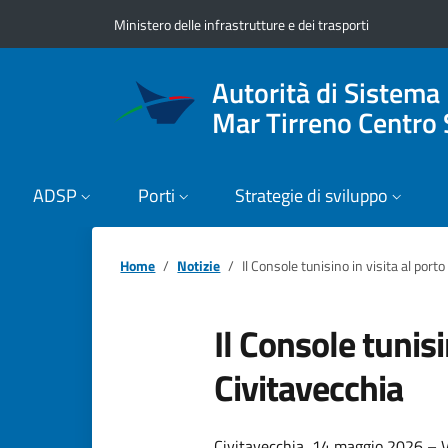
Vai ai contenuti
Vai al footer
Ministero delle infrastrutture e dei trasporti
Autorità di Sistema
Mar Tirreno Centro 
ADSP
Porti
Strategie di sviluppo
Home
Notizie
Il Console tunisino in visita al porto
Il Console tunisi
Civitavecchia
Civitavecchia, 14 maggio 2026 – Vi