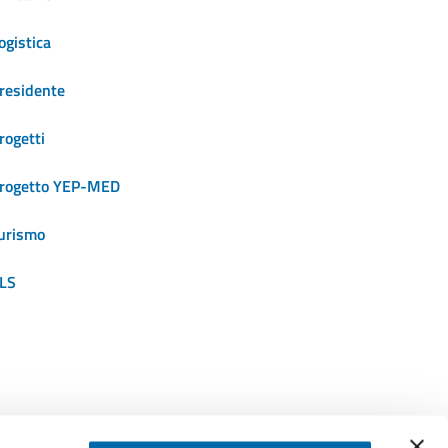
ogistica
residente
rogetti
rogetto YEP-MED
urismo
LS