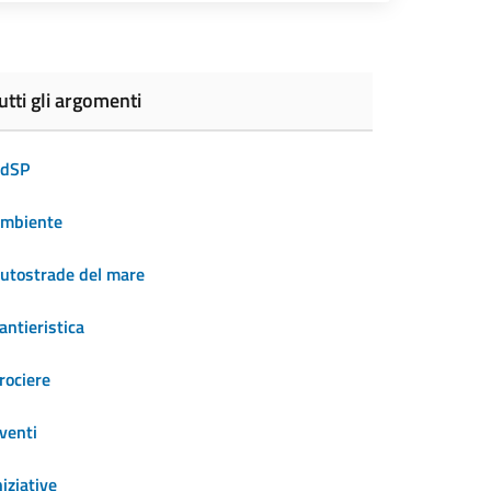
utti gli argomenti
dSP
mbiente
utostrade del mare
antieristica
rociere
venti
niziative