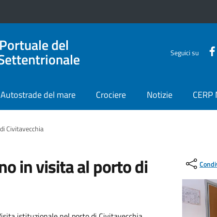
 Portuale del
Seguici su
Settentrionale
Autostrade del mare
Crociere
Notizie
CERP
 di Civitavecchia
no in visita al porto di
Condi
sita istituzionale nel porto di Civitavecchia