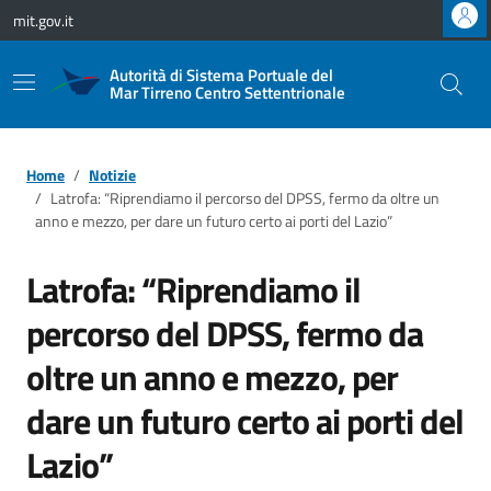
Vai ai contenuti
Vai al footer
mit.gov.it
Autorità di Sistema Portuale del
Mar Tirreno Centro Settentrionale
Home
Notizie
Latrofa: “Riprendiamo il percorso del DPSS, fermo da oltre un
anno e mezzo, per dare un futuro certo ai porti del Lazio”
Latrofa: “Riprendiamo il
percorso del DPSS, fermo da
oltre un anno e mezzo, per
dare un futuro certo ai porti del
Lazio”