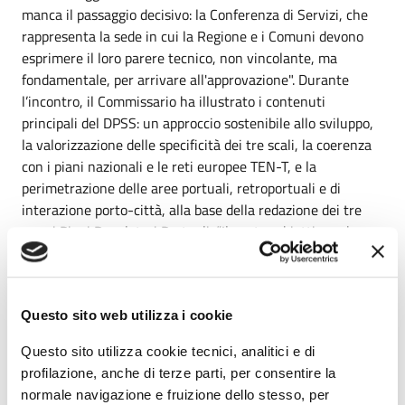
manca il passaggio decisivo: la Conferenza di Servizi, che
rappresenta la sede in cui la Regione e i Comuni devono
esprimere il loro parere tecnico, non vincolante, ma
fondamentale, per arrivare all'approvazione". Durante
l’incontro, il Commissario ha illustrato i contenuti
principali del DPSS: un approccio sostenibile allo sviluppo,
la valorizzazione delle specificità dei tre scali, la coerenza
con i piani nazionali e le reti europee TEN-T, e la
perimetrazione delle aree portuali, retroportuali e di
interazione porto-città, alla base della redazione dei tre
nuovi Piani Regolatori Portuali. “Il nostro obiettivo – ha
aggiunto – è costruire porti moderni, efficienti, sostenibili
e integrati con il territorio. E per farlo serve una visione
condivisa.” Latrofa ha anche proposto un cronoprogramma
operativo da avviare subito con la costituzione di un
Questo sito web utilizza i cookie
gruppo di coordinamento tecnico-politico e che porti nel
Questo sito utilizza cookie tecnici, analitici e di
giro di poche settimane all’avvio della Conferenza di
profilazione, anche di terze parti, per consentire la
Servizi, per arrivare nei primi mesi del 2026
normale navigazione e fruizione dello stesso, per