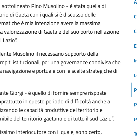
A
a sottolineato Pino Musolino - è stata quella di
torio di Gaeta con i quali si è discusso delle
C
 tematiche è mia intenzione avere la massima
una valorizzazione di Gaeta e del suo porto nell'azione
C
 Lazio”.
E
ente Musolino il necessario supporto della
I
compiti istituzionali, per una governance condivisa che
a navigazione e portuale con le scelte strategiche di
L
P
te Giorgi - è quello di fornire sempre risposte
prattutto in questo periodo di difficoltà anche a
P
zzando le capacità produttive del territorio e
ile del territorio gaetano e di tutto il sud Lazio”.
P
ssimo interlocutore con il quale, sono certo,
T