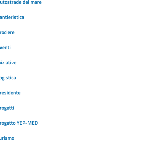
utostrade del mare
antieristica
rociere
venti
niziative
ogistica
residente
rogetti
rogetto YEP-MED
urismo