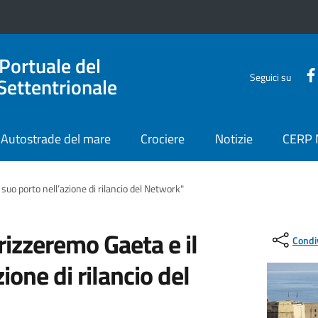
 Portuale del
Seguici su
Settentrionale
Autostrade del mare
Crociere
Notizie
CERP
suo porto nell’azione di rilancio del Network"
rizzeremo Gaeta e il
Condi
ione di rilancio del