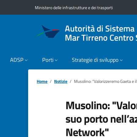
Vai ai contenuti
Vai al footer
Ministero delle infrastrutture e dei trasporti
Autorità di Sistema
Mar Tirreno Centro 
ADSP
Porti
Strategie di sviluppo
Home
Notizie
Musolino: "Valorizzeremo Gaeta e il 
Musolino: "Valo
suo porto nell’az
Network"