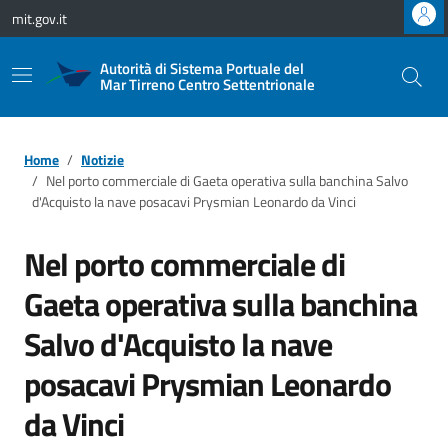
Vai ai contenuti
Vai al footer
mit.gov.it
Autorità di Sistema Portuale del
Mar Tirreno Centro Settentrionale
Home
Notizie
Nel porto commerciale di Gaeta operativa sulla banchina Salvo
d'Acquisto la nave posacavi Prysmian Leonardo da Vinci
Nel porto commerciale di
Gaeta operativa sulla banchina
Salvo d'Acquisto la nave
posacavi Prysmian Leonardo
da Vinci