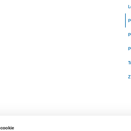
L
P
P
P
T
Z
 cookie
RECAPITI