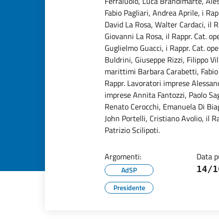
Ferraiuolo, Luca Brandimarte, Aless
Fabio Pagliari, Andrea Aprile, i Rapp
David La Rosa, Walter Cardaci, il R
Giovanni La Rosa, il Rappr. Cat. ope
Guglielmo Guacci, i Rappr. Cat. ope
Buldrini, Giuseppe Rizzi, Filippo Vil
marittimi Barbara Carabetti, Fabio F
Rappr. Lavoratori imprese Alessand
imprese Annita Fantozzi, Paolo Sag
Renato Cerocchi, Emanuela Di Biagi
John Portelli, Cristiano Avolio, il R
Patrizio Scilipoti.
Argomenti:
Data p
14/1
AdSP
Presidente