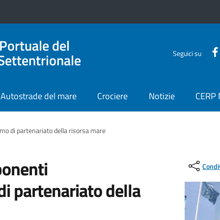
 Portuale del
Seguici su
Settentrionale
Autostrade del mare
Crociere
Notizie
CERP
mo di partenariato della risorsa mare
ponenti
Condi
i partenariato della