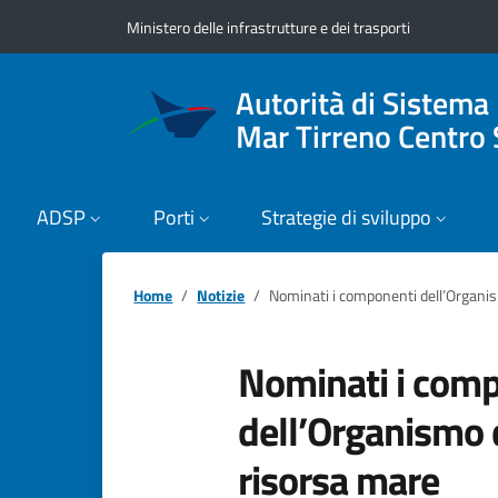
Vai ai contenuti
Vai al footer
Ministero delle infrastrutture e dei trasporti
Autorità di Sistema
Mar Tirreno Centro 
ADSP
Porti
Strategie di sviluppo
Home
Notizie
Nominati i componenti dell’Organis
Nominati i com
dell’Organismo d
risorsa mare