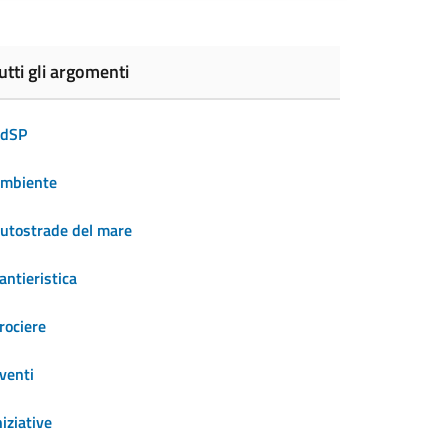
utti gli argomenti
dSP
mbiente
utostrade del mare
antieristica
rociere
venti
niziative