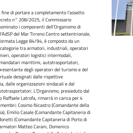
 fine di portare a completamento l’assetto
Decreto n° 208/2025, il Commissario
 nominato i componenti dell’Organismo di
ll’AdSP del Mar Tirreno Centro settentrionale,
riformata Legge 84/94, è composto da un
ategorie tra armatori, industriali, operatori
onieri, operatori logistici intermodali,
omandatari marittimi, autotrasportatori,
presentante degli operatori del turismo e del
tuale designati dalle rispettive
a, dalle organizzazioni sindacali e dal
autotrasportatori. L’Organismo, presieduto dal
 Raffaele Latrofa, rimarrà in carica per 4
i membri: Cosimo Nicastro (Comandante della
hia), Emilio Casale (Comandante Capitaneria di
Monetti (Comandante Capitaneria di Porto di
. armatori Matteo Carani, Domenico