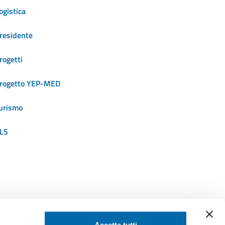
ogistica
residente
rogetti
rogetto YEP-MED
urismo
LS
SEGUICI SU