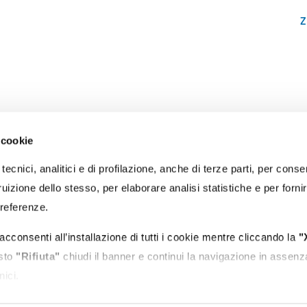
Z
 cookie
RECAPITI
tecnici, analitici e di profilazione, anche di terze parti, per conse
PEC:
protocollo@portidiroma.legalmailpa.it
(La casella PEC riceve me
uizione dello stesso, per elaborare analisi statistiche e per forni
esclusivamente da indirizzi di Posta Elettronica Certificata)
Email:
autorita@portidiroma.it
preferenze.
Recapito tel. centralino:
+39 0766 366201
Recapito tel. reception ingresso:
+39 0766 366231
acconsenti all’installazione di tutti i cookie mentre cliccando la
"
Ufficio Protocollo:
Orari apertura al pubblico: lun-mer-ven ore 10:30-
asto
"Rifiuta"
chiudi il banner e continui la navigazione in assenz
P.IVA:
00974341000
nici.
mento le tue preferenze cliccando l'apposita icona posizionata i