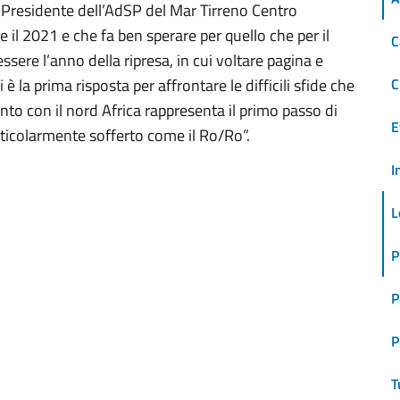
il Presidente dell’AdSP del Mar Tirreno Centro
e il 2021 e che fa ben sperare per quello che per il
C
sere l’anno della ripresa, in cui voltare pagina e
ci è la prima risposta per affrontare le difficili sfide che
C
nto con il nord Africa rappresenta il primo passo di
E
ticolarmente sofferto come il Ro/Ro”.
I
L
P
P
P
T