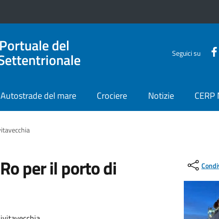
 Portuale del
Seguici su
Settentrionale
Autostrade del mare
Crociere
Notizie
CERP
vitavecchia
o per il porto di
Condi
Civitavecchia