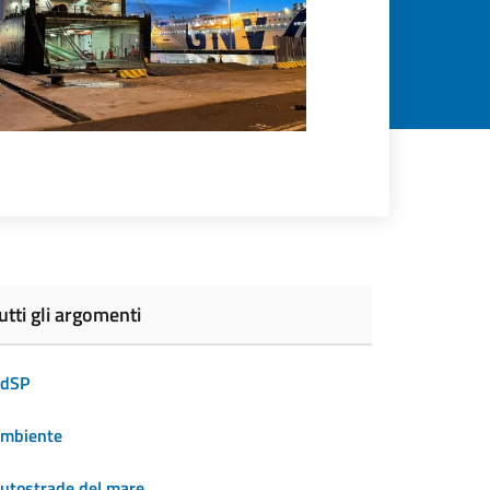
utti gli argomenti
dSP
mbiente
utostrade del mare