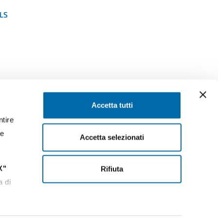
LS
SEGUICI SU
Accetta tutti
ntire
ssaggi
Facebook
Instagram
LinkedIn
YouTube
Twitter
re
Accetta selezionati
X"
Rifiuta
13:30
a di
n