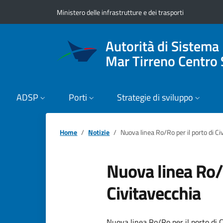
Vai ai contenuti
Vai al footer
Ministero delle infrastrutture e dei trasporti
Autorità di Sistema
Mar Tirreno Centro 
ADSP
Porti
Strategie di sviluppo
Home
Notizie
Nuova linea Ro/Ro per il porto di Ci
Nuova linea Ro/R
Civitavecchia
Nuova linea Ro/Ro per il porto di 