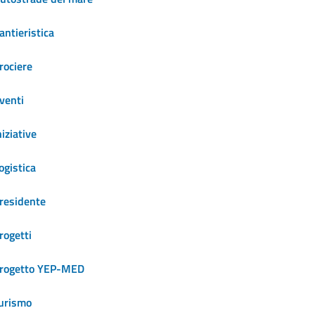
antieristica
rociere
venti
niziative
ogistica
residente
rogetti
rogetto YEP-MED
urismo