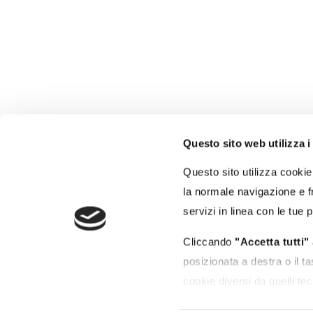
Questo sito web utilizza i
Autorità di Sistema
Portuale del Mar Tirreno
Questo sito utilizza cookie 
Centro Settentrionale
la normale navigazione e fr
Porti di Civitavecchia - Fiumicino - Gaeta
servizi in linea con le tue 
Molo Vespucci - 00053 Civitavecchia (RM)
Cliccando
"Accetta tutti"
posizionata a destra o il t
cookie diversi da quelli tec
Puoi modificare in ogni mo